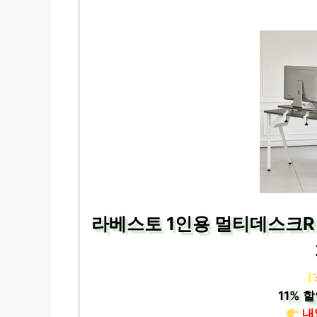
라베스토 1인용 멀티데스크R 
[
11%
할
내