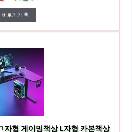
매 바로가기
ㄱ자형 게이밍책상 L자형 카본책상