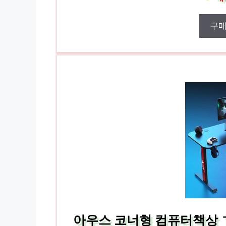
구
아우스 코너형 컴퓨터책상 