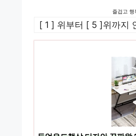
즐겁고 행
[ 1 ] 위부터 [ 5 ]