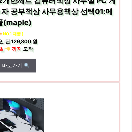
2개한세트 컴퓨터책장 사무실 PC 게
ㄱ자 공부책상 사무용책상 선택01:메
(maple)
NO.1 제품 ]
인 된
129,800 원
일
까지
도착
매 바로가기