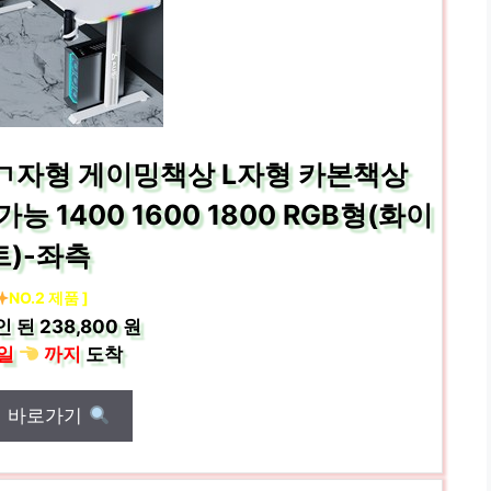
ㄱ자형 게이밍책상 L자형 카본책상
 1400 1600 1800 RGB형(화이
트)-좌측
NO.2 제품 ]
인 된
238,800 원
일
까지
도착
매 바로가기