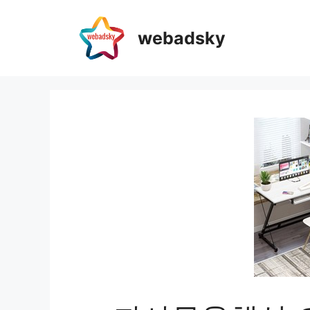
webadsky