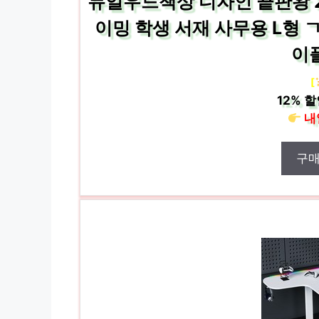
듀얼우드책상 디자인 끝판왕 
이밍 학생 서재 사무용 L형 
이플
[
12%
할
내
구