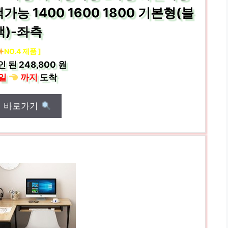
능 1400 1600 1800 기본형(블
랙)-좌측
NO.4 제품 ]
인 된
248,800 원
일
까지
도착
매 바로가기