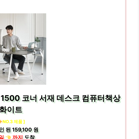
1500 코너 서재 데스크 컴퓨터책상
화이트
NO.3 제품 ]
인 된
159,100 원
일
까지
도착