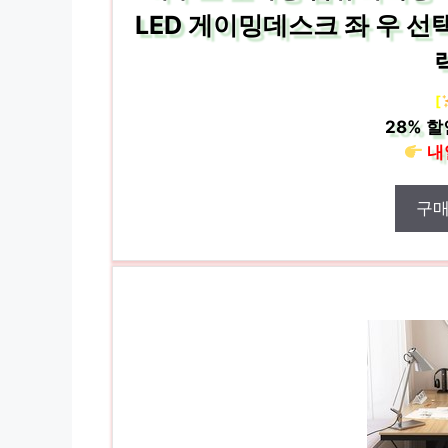
LED 게이밍데스크 좌 우 선택가
[
28%
할
내
구