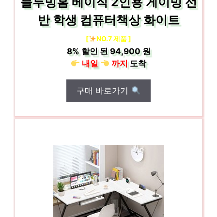
블루밍홈 베이직 2인용 게이밍 선
반 학생 컴퓨터책상 화이트
[
NO.7 제품 ]
8%
할인 된
94,900 원
내일
까지
도착
구매 바로가기