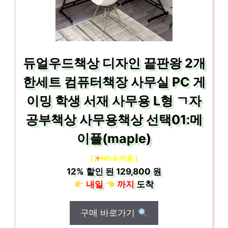
듀얼우드책상 디자인 끝판왕 2개
한세트 컴퓨터책장 사무실 PC 게
이밍 학생 서재 사무용 L형 ㄱ자
공부책상 사무용책상 선택01:메
이플(maple)
[
NO.8 제품 ]
12%
할인 된
129,800 원
내일
까지
도착
구매 바로가기