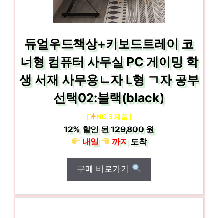
듀얼우드책상+키보드트레이 코
너형 컴퓨터 사무실 PC 게이밍 학
생 서재 사무용ㄴ자 L형 ㄱ자 공부
선택02:블랙(black)
[
NO.3 제품 ]
12%
할인 된
129,800 원
내일
까지
도착
구매 바로가기