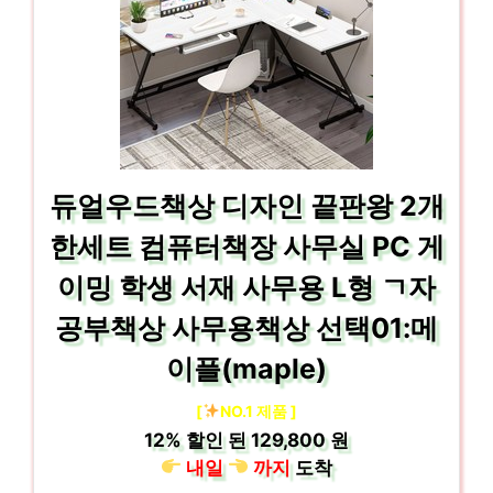
듀얼우드책상 디자인 끝판왕 2개
한세트 컴퓨터책장 사무실 PC 게
이밍 학생 서재 사무용 L형 ㄱ자
공부책상 사무용책상 선택01:메
이플(maple)
[
NO.1 제품 ]
12%
할인 된
129,800 원
내일
까지
도착