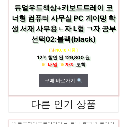
듀얼우드책상+키보드트레이 코
너형 컴퓨터 사무실 PC 게이밍 학
생 서재 사무용ㄴ자 L형 ㄱ자 공부
선택02:블랙(black)
[
NO.10 제품 ]
12%
할인 된
129,800 원
내일
까지
도착
구매 바로가기
다른 인기 상품
차일드라이프멀티비타민 절대 놓치지 말아야