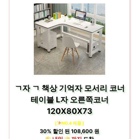
ㄱ자 ㄱ 책상 기억자 모서리 코너
테이블 L자 오른쪽코너
120X80X73
[
NO.4 제품 ]
30%
할인 된
108,600 원
내일
까지
도착