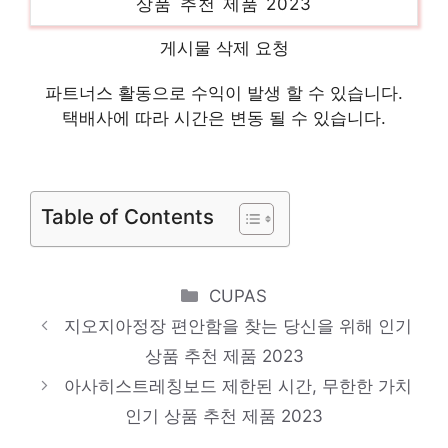
아장아장스탬프 놓칠 수 없는 이번 특가! 인
게시물 삭제 요청
기 상품 추천 제품 2023
파트너스 활동으로 수익이 발생 할 수 있습니다.
차일드라이프멀티비타민 절대 놓치지 말아야
택배사에 따라 시간은 변동 될 수 있습니다.
할 기회! 인기 상품 추천 제품 2023
엘지트윈스갤러리 오늘의 스페셜 아이템, 지
금 확인! 인기 상품 추천 제품 2023
Table of Contents
Categories
CUPAS
지오지아정장 편안함을 찾는 당신을 위해 인기
상품 추천 제품 2023
아사히스트레칭보드 제한된 시간, 무한한 가치
인기 상품 추천 제품 2023