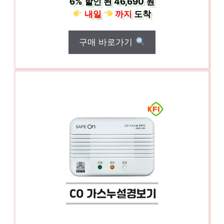
6%
할인 된
46,690 원
내일
까지
도착
구매 바로가기