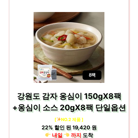
강원도 감자 옹심이 150gX8팩
+옹심이 소스 20gX8팩 단일옵션
[
NO.2 제품 ]
22%
할인 된
19,420 원
내일
까지
도착