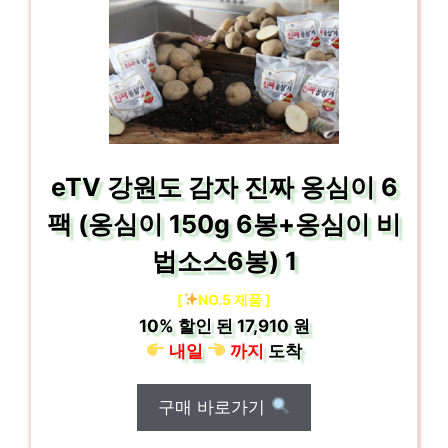
eTV 강원도 감자 진짜 옹심이 6
팩 (옹심이 150g 6봉+옹심이 비
법소스6봉) 1
[
NO.5 제품 ]
10%
할인 된
17,910 원
내일
까지
도착
구매 바로가기