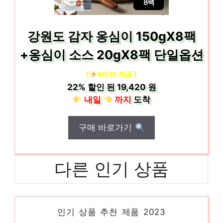
강원도 감자 옹심이 150gX8팩
+옹심이 소스 20gX8팩 단일옵션
[
NO.10 제품 ]
22%
할인 된
19,420 원
내일
까지
도착
구매 바로가기
다른 인기 상품
요가밴드 센스있는 선물, 지금 만나보세요!
인기 상품 추천 제품 2023
제우스랩알파플랜PA포터블 당신만의 독특한