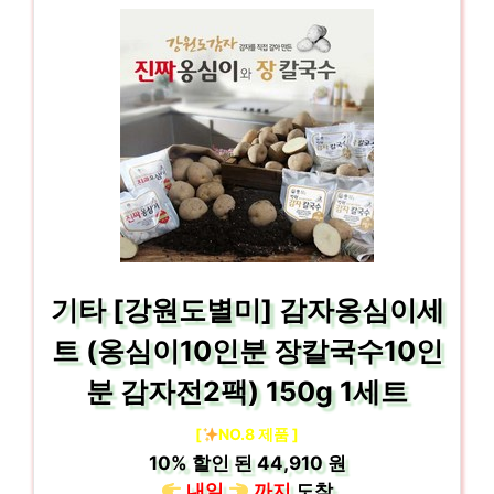
기타 [강원도별미] 감자옹심이세
트 (옹심이10인분 장칼국수10인
분 감자전2팩) 150g 1세트
[
NO.8 제품 ]
10%
할인 된
44,910 원
내일
까지
도착