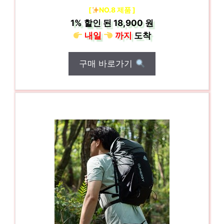
[
NO.8 제품 ]
1%
할인 된
18,900 원
내일
까지
도착
구매 바로가기