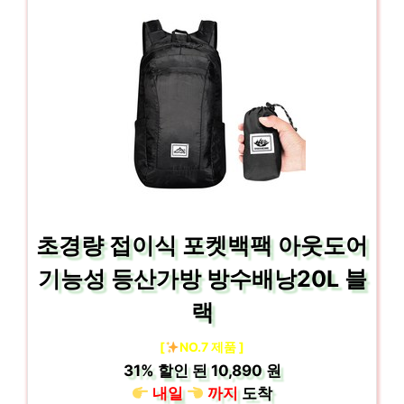
초경량 접이식 포켓백팩 아웃도어
기능성 등산가방 방수배낭20L 블
랙
[
NO.7 제품 ]
31%
할인 된
10,890 원
내일
까지
도착