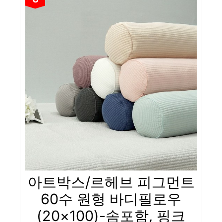
아트박스/르헤브 피그먼트
60수 원형 바디필로우
(20×100)-솜포함, 핑크