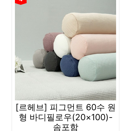
[르헤브] 피그먼트 60수 원
형 바디필로우(20×100)-
솜포함