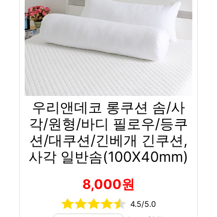
우리앤데코 롱쿠션 솜/사
각/원형/바디 필로우/등쿠
션/대쿠션/긴베개 긴쿠션,
사각 일반솜(100X40mm)
8,000원
4.5/5.0