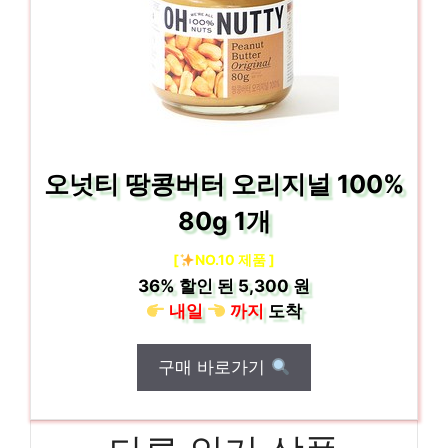
오넛티 땅콩버터 오리지널 100%
80g 1개
[
NO.10 제품 ]
36%
할인 된
5,300 원
내일
까지
도착
구매 바로가기