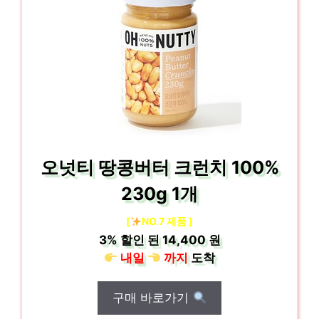
오넛티 땅콩버터 크런치 100%
230g 1개
[
NO.7 제품 ]
3%
할인 된
14,400 원
내일
까지
도착
구매 바로가기