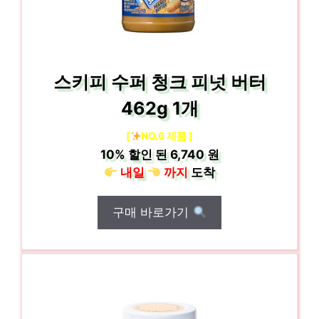
스키피 수퍼 청크 피넛 버터
462g 1개
[
NO.6 제품 ]
10%
할인 된
6,740 원
내일
까지
도착
구매 바로가기