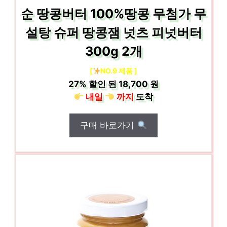
순 땅콩버터 100%땅콩 무첨가 무
설탕 슈퍼 땅콩잼 넛츠 피넛버터
300g 2개
[
NO.9 제품 ]
27%
할인 된
18,700 원
내일
까지
도착
구매 바로가기