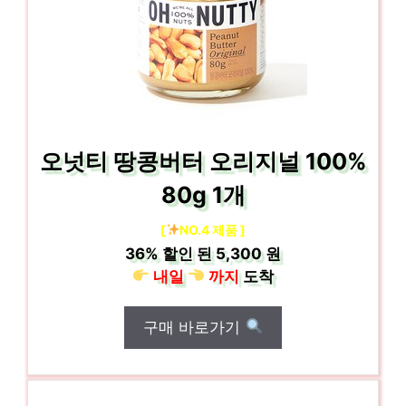
오넛티 땅콩버터 오리지널 100%
80g 1개
[
NO.4 제품 ]
36%
할인 된
5,300 원
내일
까지
도착
구매 바로가기