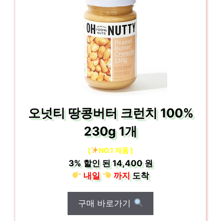
오넛티 땅콩버터 크런치 100%
230g 1개
[
NO.1 제품 ]
3%
할인 된
14,400 원
내일
까지
도착
구매 바로가기