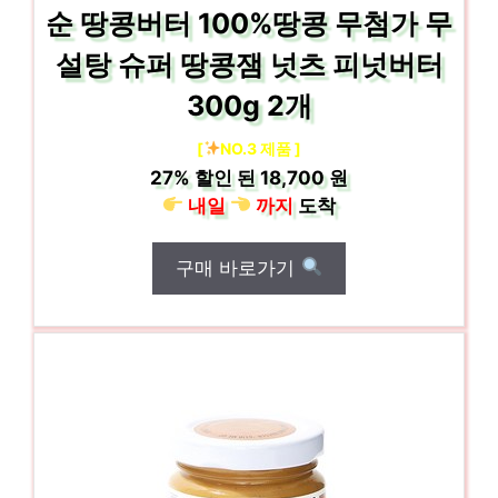
순 땅콩버터 100%땅콩 무첨가 무
설탕 슈퍼 땅콩잼 넛츠 피넛버터
300g 2개
[
NO.3 제품 ]
27%
할인 된
18,700 원
내일
까지
도착
구매 바로가기