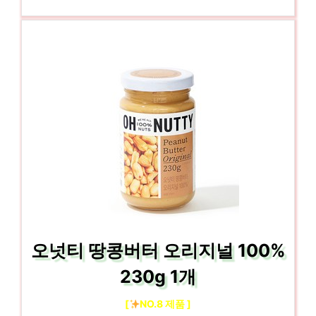
오넛티 땅콩버터 오리지널 100%
230g 1개
[
NO.8 제품 ]