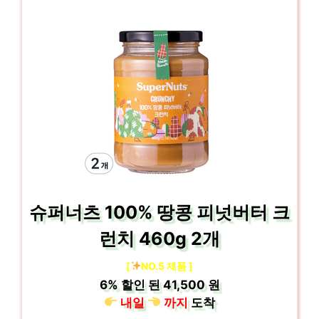
슈퍼너츠 100% 땅콩 피넛버터 크
런치 460g 2개
[
NO.5 제품 ]
6%
할인 된
41,500 원
내일
까지
도착