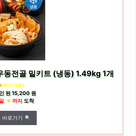
전골 밀키트 (냉동) 1.49kg 1개
NO.3 제품 ]
인 된
15,200 원
일
까지
도착
매 바로가기