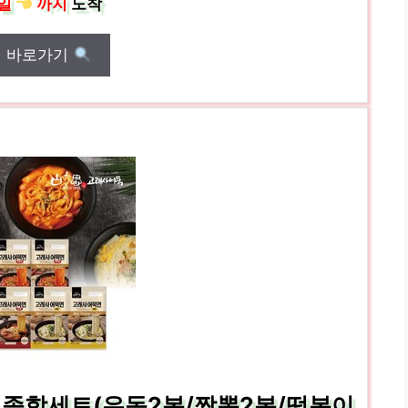
일
까지
도착
매 바로가기
종 종합세트(우동2봉/짬뽕2봉/떡볶이