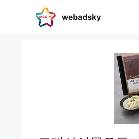
webadsky