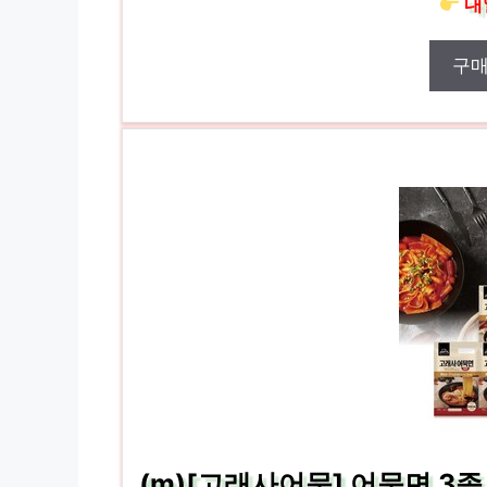
내
구
(m)[고래사어묵] 어묵면 3