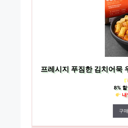
프레시지 푸짐한 김치어묵 우동
[
8%
할
내
구