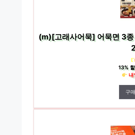
(m)[고래사어묵] 어묵면 3
[
13%
할
내
구