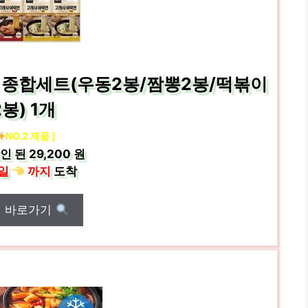
종 종합세트(우동2봉/짬뽕2봉/떡볶이
2봉) 1개
NO.2 제품 ]
인 된
29,200 원
일
까지
도착
매 바로가기