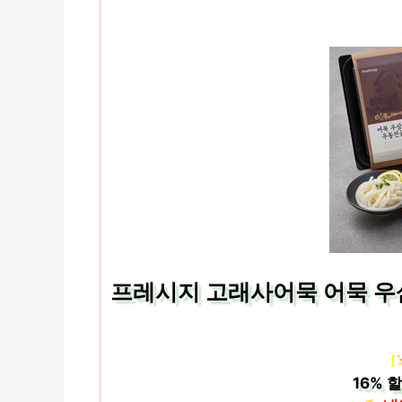
프레시지 고래사어묵 어묵 우삼겹
[
16%
할