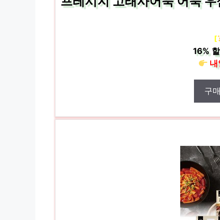
프레시지 고래사어묵 어묵 우삼겹
[
16%
할
내
구