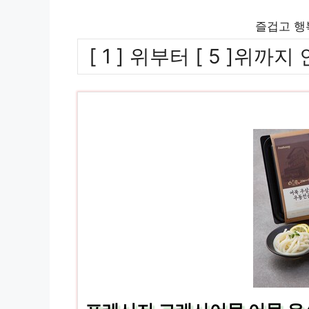
즐겁고 행
[ 1 ] 위부터 [ 5 ]