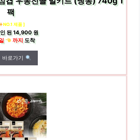
 우동전골 밀키트 (냉동) 740g 1
팩
NO.1 제품 ]
인 된
14,900 원
일
까지
도착
매 바로가기