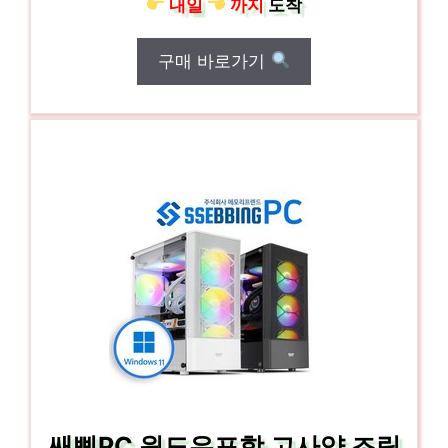
내일
까지
도착
구매 바로가기
쌔삥PC 윈도우포함 고사양 조립