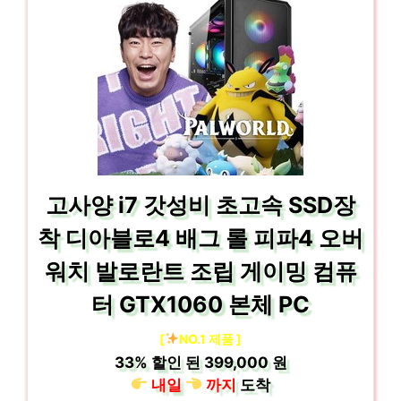
고사양 i7 갓성비 초고속 SSD장
착 디아블로4 배그 롤 피파4 오버
워치 발로란트 조립 게이밍 컴퓨
터 GTX1060 본체 PC
[
NO.1 제품 ]
33%
할인 된
399,000 원
내일
까지
도착