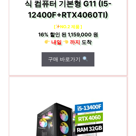
식 컴퓨터 기본형 G11 (I5-
12400F+RTX4060TI)
[
NO.2 제품 ]
16%
할인 된
1,159,000 원
내일
까지
도착
구매 바로가기