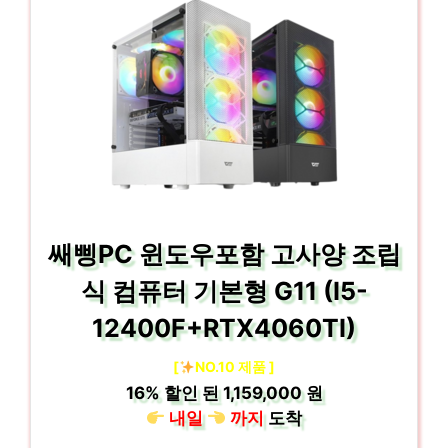
쌔삥PC 윈도우포함 고사양 조립
식 컴퓨터 기본형 G11 (I5-
12400F+RTX4060TI)
[
NO.10 제품 ]
16%
할인 된
1,159,000 원
내일
까지
도착