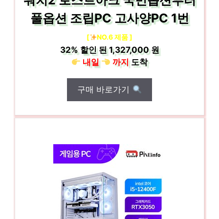
워치2 로스트아크 국민옵션부터
풀옵션 조립PC 고사양PC 1번
[
NO.6 제품 ]
32%
할인 된
1,327,000 원
내일
까지
도착
구매 바로가기