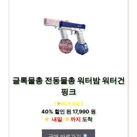
글록물총 전동물총 워터밤 워터건
핑크
[
NO.6 제품 ]
40%
할인 된
17,990 원
내일
까지
도착
구매 바로가기