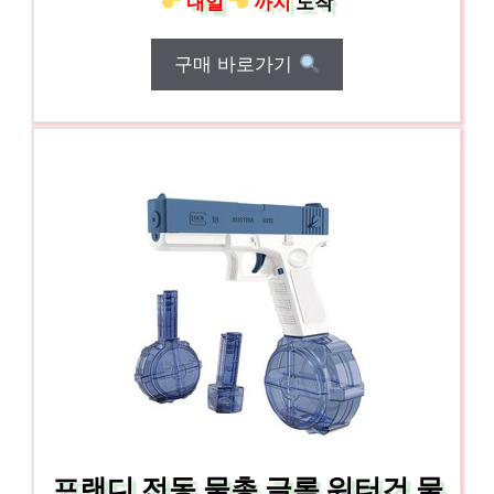
내일
까지
도착
구매 바로가기
프랜디 전동 물총 글록 워터건 물