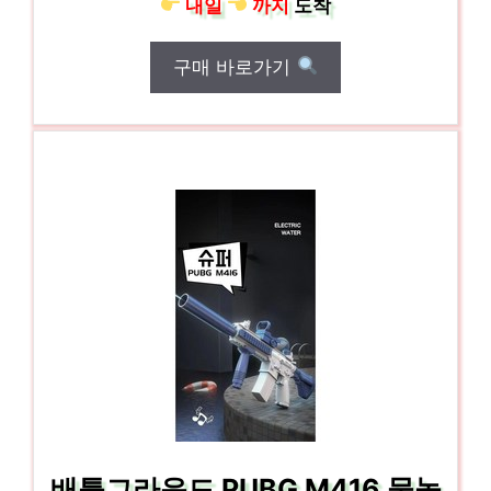
내일
까지
도착
구매 바로가기
배틀그라운드 PUBG M416 물놀