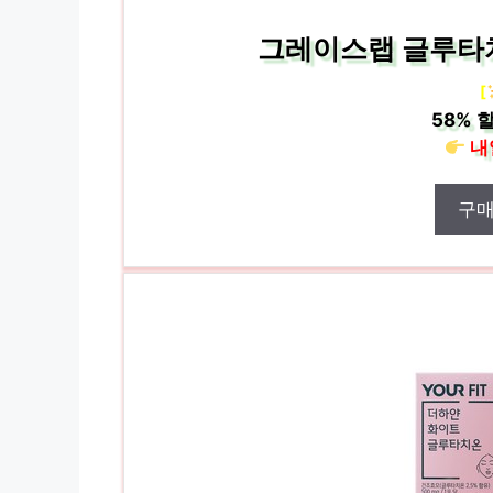
그레이스랩 글루타치
[
58%
할
내
구