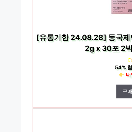
[유통기한 24.08.28] 동
2g x 30포 
[
54%
할
내
구