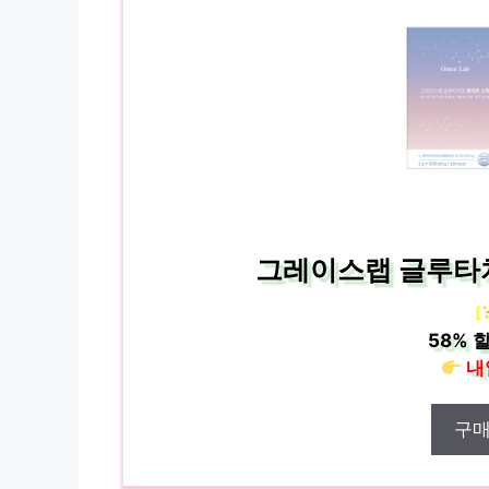
그레이스랩 글루타치
[
58%
할
내
구