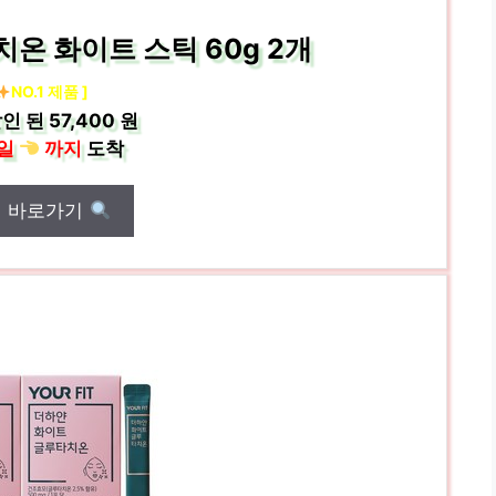
온 화이트 스틱 60g 2개
NO.1 제품 ]
인 된
57,400 원
일
까지
도착
매 바로가기