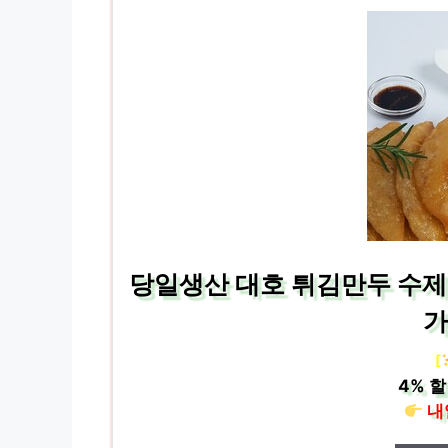
당일생산 대호 튀김만두 수제
가
[
4%
할
내