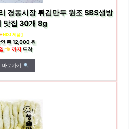
리 경동시장 튀김만두 원조 SBS생방
맛집 30개 8g
NO.1 제품 ]
인 된
12,000 원
일
까지
도착
매 바로가기