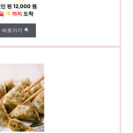
인 된
12,000 원
일
까지
도착
매 바로가기