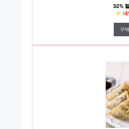
32%
할
내
구