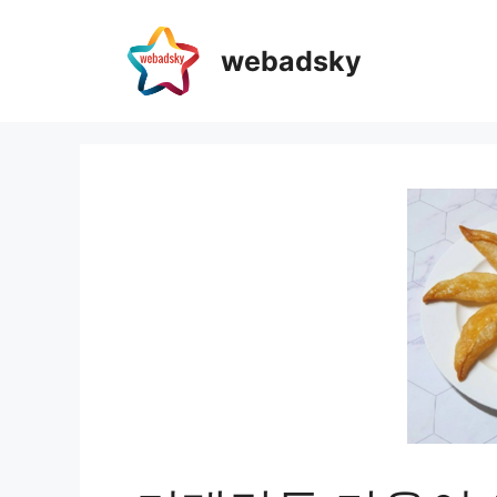
webadsky