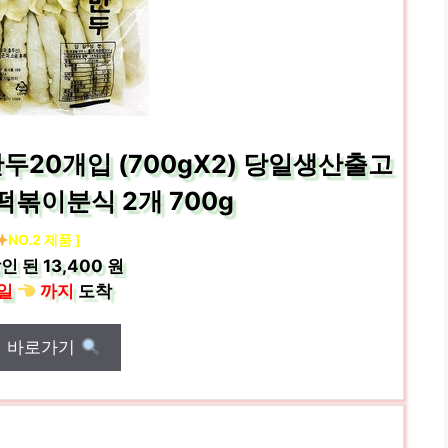
두20개입 (700gX2) 당일생산출고
볶이분식 2개 700g
NO.2 제품 ]
인 된
13,400 원
일
까지
도착
매 바로가기