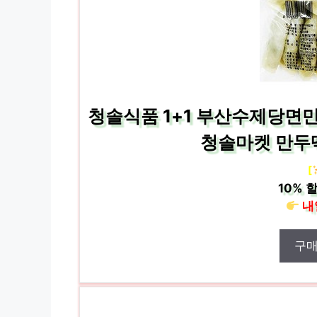
청솔식품 1+1 부산수제당면만
청솔마켓 만두떡
[
10%
할
내
구