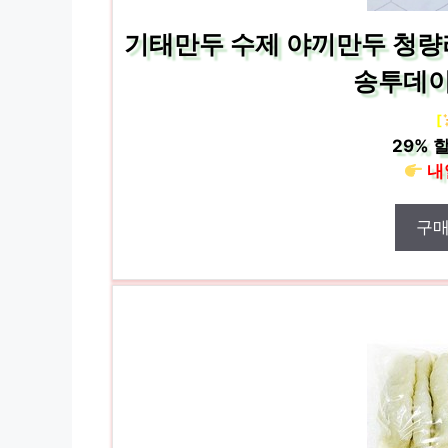
기태만두 수제 야끼만두 청량
송투데이 
[
29%
할
내
구