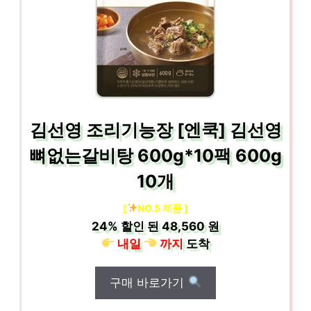
김선영 조리기능장 [엔쿡] 김선영
뼈없는갈비탕 600g*10팩 600g
10개
[
NO.5 제품 ]
24%
할인 된
48,560 원
내일
까지
도착
구매 바로가기