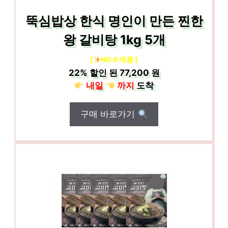
뚝심밥상 한식 명인이 만든 찐한
왕 갈비탕 1kg 5개
[
NO.6 제품 ]
22%
할인 된
77,200 원
내일
까지
도착
구매 바로가기