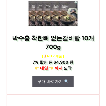
박수홍 착한뼈 없는갈비탕 10개
700g
[
NO.7 제품 ]
7%
할인 된
64,900 원
내일
까지
도착
구매 바로가기