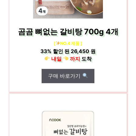
곰곰 뼈없는 갈비탕 700g 4개
[
NO.4 제품 ]
33%
할인 된
26,450 원
내일
까지
도착
구매 바로가기