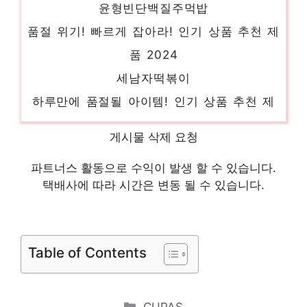
품절 위기! 빠르게 잡아라! 인기 상품 추천 제
품 2024
세남자떡볶이
하루만에 품절될 아이템! 인기 상품 추천 제
품 2024
다이어트주아
게시물 삭제 요청
품절임박! 지금 바로 찬스! 인기 상품 추천 제
파트너스 활동으로 수익이 발생 할 수 있습니다.
품 2024
택배사에 따라 시간은 변동 될 수 있습니다.
박수홍뼈없는갈비탕
눈부신 스타일, 당신을 위해 인기 상품 추천
Table of Contents
제품 2024
요뽀끼
편안함을 찾는 당신을 위해 인기 상품 추천
Categories
CUPAS