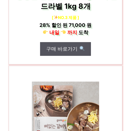
드라벨 1kg 8개
[
NO.3 제품 ]
28%
할인 된
71,000 원
내일
까지
도착
구매 바로가기