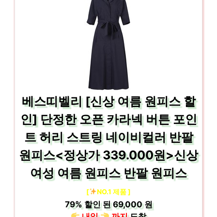
베스띠벨리 [신상 여름 원피스 할
인] 단정한 오픈 카라넥 버튼 포인
트 허리 스트링 네이비컬러 반팔
원피스<정상가 339.000원>신상
여성 여름 원피스 반팔 원피스
[
NO.1 제품 ]
79%
할인 된
69,000 원
내일
까지
도착