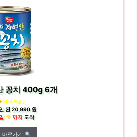
 꽁치 400g 6개
NO.4 제품 ]
인 된
20,990 원
일
까지
도착
매 바로가기