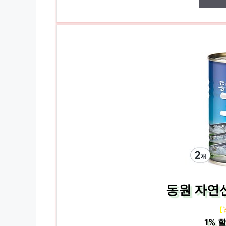
동원 자연산
[
1%
할