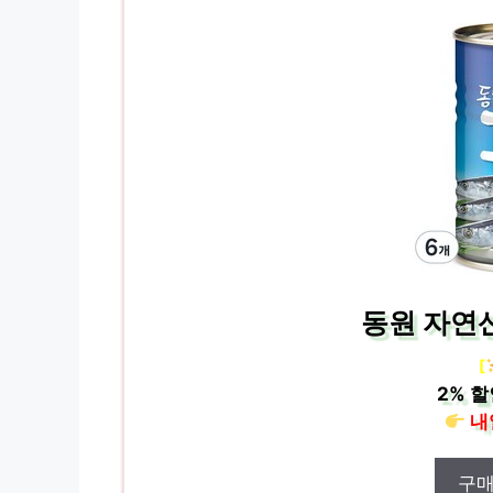
동원 자연산
[
2%
할
내
구