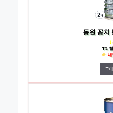
동원 꽁치 
[
1%
할
내
구