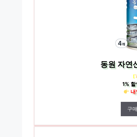
동원 자연산
[
1%
할
내
구