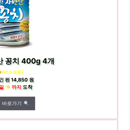
 꽁치 400g 4개
NO.3 제품 ]
인 된
14,850 원
일
까지
도착
매 바로가기