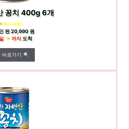
 꽁치 400g 6개
NO.1 제품 ]
인 된
20,990 원
일
까지
도착
매 바로가기