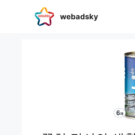
webadsky