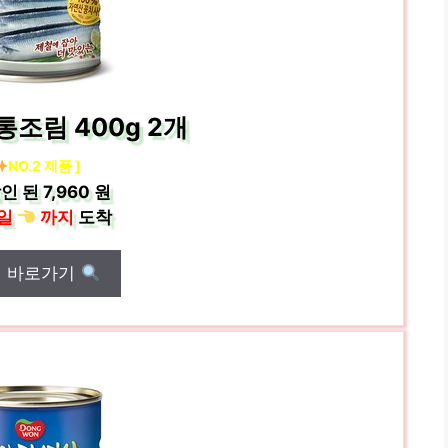
통조림 400g 2개
NO.2 제품 ]
인 된
7,960 원
일
까지
도착
매 바로가기