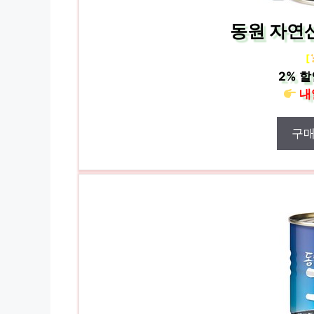
동원 자연산
[
2%
할
내
구