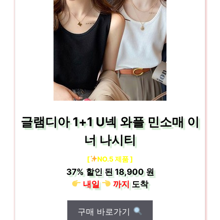
글램디아 1+1 U넥 와플 민소매 이
너 나시티
[
NO.5 제품 ]
37%
할인 된
18,900 원
내일
까지
도착
구매 바로가기