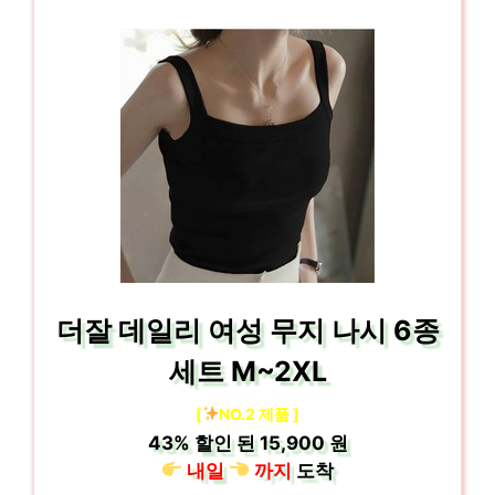
더잘 데일리 여성 무지 나시 6종
세트 M~2XL
[
NO.2 제품 ]
43%
할인 된
15,900 원
내일
까지
도착