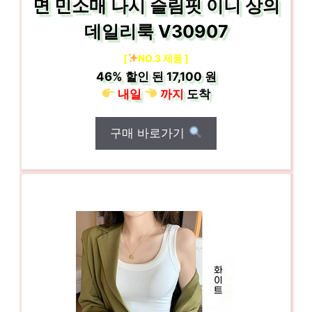
면 민소매 나시 슬림핏 이니 상의
데일리룩 V30907
[
NO.3 제품 ]
46%
할인 된
17,100 원
내일
까지
도착
구매 바로가기