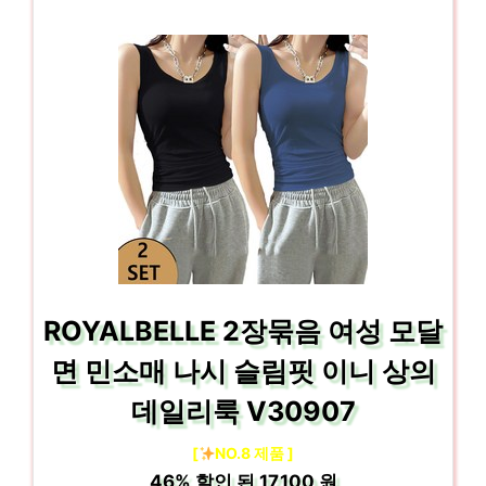
ROYALBELLE 2장묶음 여성 모달
면 민소매 나시 슬림핏 이니 상의
데일리룩 V30907
[
NO.8 제품 ]
46%
할인 된
17,100 원