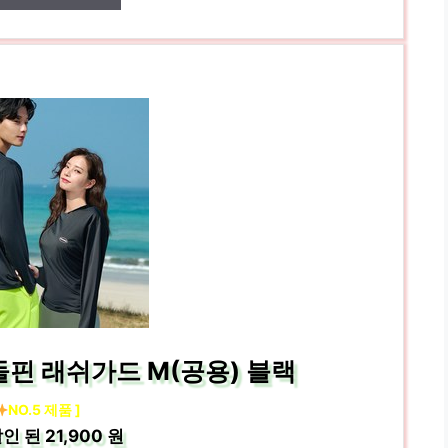
핀 래쉬가드 M(공용) 블랙
NO.5 제품 ]
인 된
21,900 원