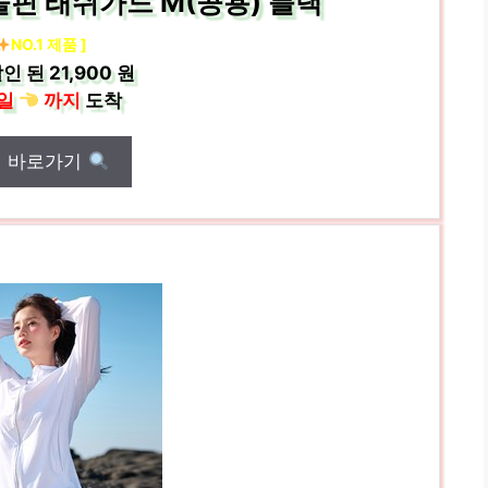
핀 래쉬가드 M(공용) 블랙
NO.1 제품 ]
인 된
21,900 원
일
까지
도착
매 바로가기