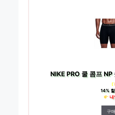
NIKE PRO 쿨 콤프 N
[
14%
할
내
구