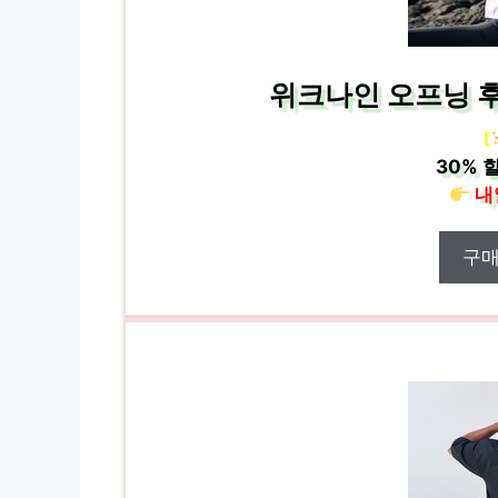
위크나인 오프닝 
[
30%
할
내
구