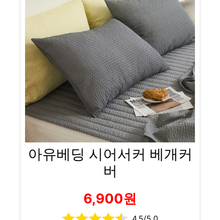
아유베딩 시어서커 베개커
버
6,900원
4.5/5.0