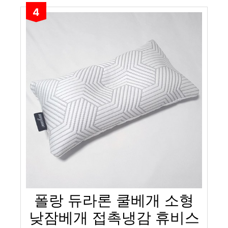
4
폴랑 듀라론 쿨베개 소형
낮잠베개 접촉냉감 휴비스