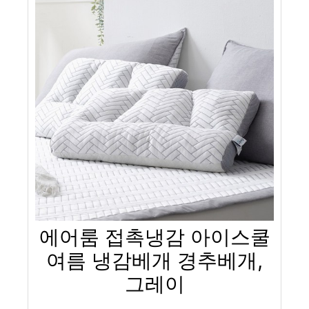
에어룸 접촉냉감 아이스쿨
여름 냉감베개 경추베개,
그레이