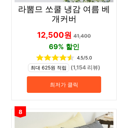
라뽐므 쏘쿨 냉감 여름 베
개커버
12,500원
41,400
69% 할인
4.5/5.0
(1,154 리뷰)
최대 625원 적립
최저가 클릭
8