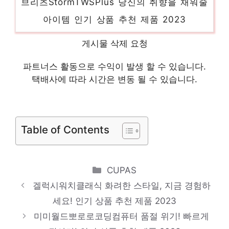
아이템 인기 상품 추천 제품 2023
스카닉mv 놀라운 당신을 위한 최고의 선택
게시물 삭제 요청
인기 상품 추천 제품 2023
스위치위쳐 당신만의 특별한 아이템! 인기 상
파트너스 활동으로 수익이 발생 할 수 있습니다.
택배사에 따라 시간은 변동 될 수 있습니다.
품 추천 제품 2023
윈저앤뉴튼아티스트고체물감색세트 센스있는
선물, 지금 만나보세요! 인기 상품 추천 제품
2023
Table of Contents
Categories
CUPAS
겔럭시워치클래식 화려한 스타일, 지금 경험하
세요! 인기 상품 추천 제품 2023
미미월드뽀로로코딩컴퓨터 품절 위기! 빠르게