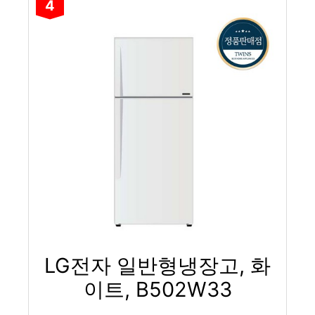
4
LG전자 일반형냉장고, 화
이트, B502W33