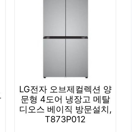
컬
LG전자 오브제컬렉션 양
탈
문형 4도어 냉장고 메탈
디오스 베이직 방문설치,
T873P012