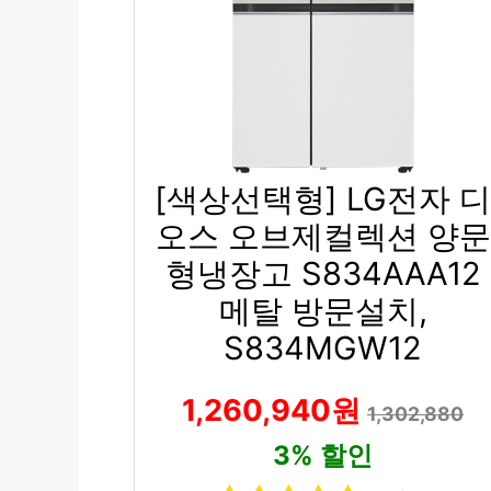
[색상선택형] LG전자 디
오스 오브제컬렉션 양문
형냉장고 S834AAA12
메탈 방문설치,
S834MGW12
1,260,940원
1,302,880
3% 할인