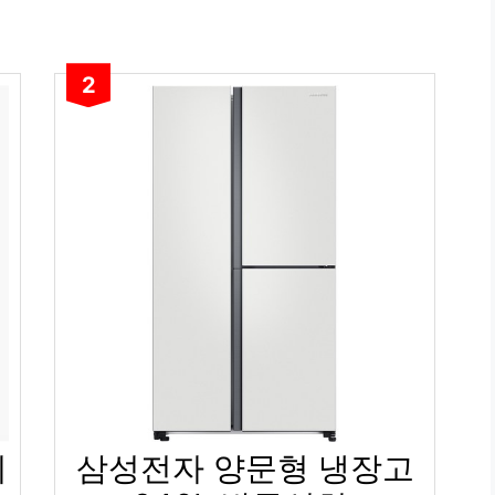
2
리
삼성전자 양문형 냉장고