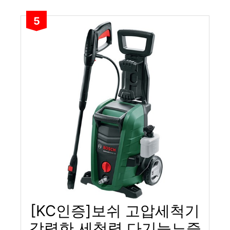
5
[KC인증]보쉬 고압세척기
강력한 세척력 다기능노즐