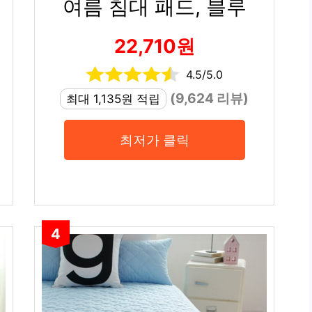
여름 침대 패드, 블루
22,710원
4.5/5.0
(9,624 리뷰)
최대 1,135원 적립
최저가 클릭
4