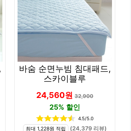
,
바숨 순면누빔 침대패드,
스카이블루
24,560원
32,900
25% 할인
4.5/5.0
(24,379 리뷰)
최대 1,228원 적립