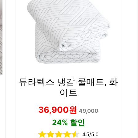
듀라텍스 냉감 쿨매트, 화
이트
36,900원
49,000
24% 할인
4.5/5.0