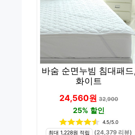
바숨 순면누빔 침대패드
화이트
24,560원
32,900
25% 할인
4.5/5.0
(24,379 리뷰)
최대 1,228원 적립