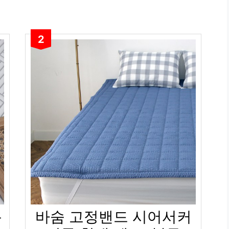
2
름
바숨 고정밴드 시어서커