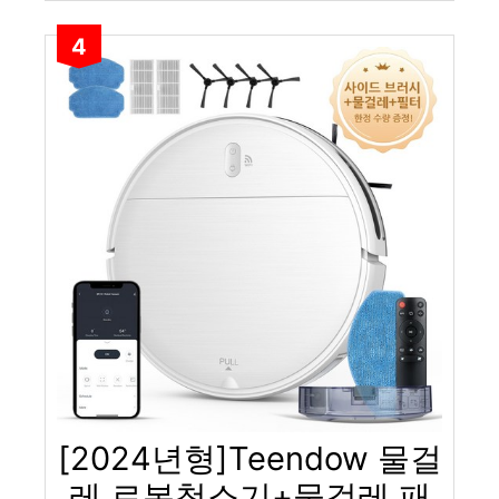
4
[2024년형]Teendow 물걸
레 로봇청소기+물걸레 패