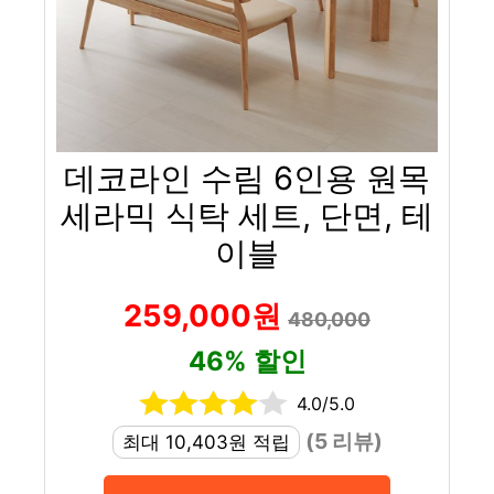
데코라인 수림 6인용 원목
세라믹 식탁 세트, 단면, 테
이블
259,000원
480,000
46% 할인
4.0/5.0
(5 리뷰)
최대 10,403원 적립