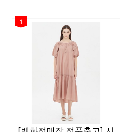
1
[백화점매장 정품출고] 시