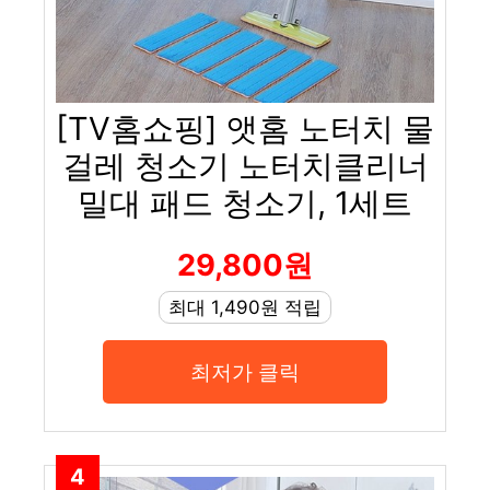
[TV홈쇼핑] 앳홈 노터치 물
걸레 청소기 노터치클리너
밀대 패드 청소기, 1세트
29,800원
최대 1,490원 적립
최저가 클릭
4