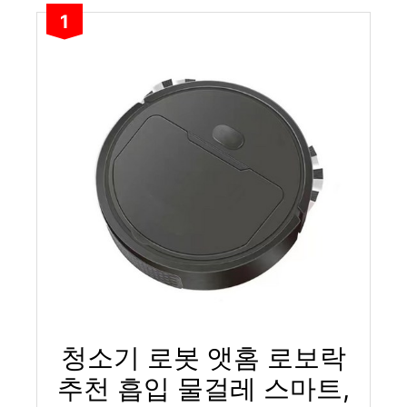
1
청소기 로봇 앳홈 로보락
추천 흡입 물걸레 스마트,