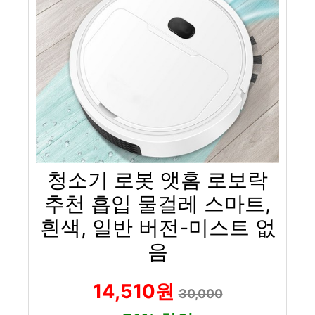
청소기 로봇 앳홈 로보락
추천 흡입 물걸레 스마트,
흰색, 일반 버전-미스트 없
음
14,510원
30,000