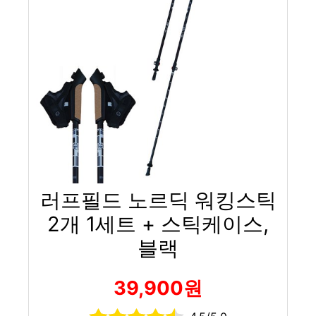
러프필드 노르딕 워킹스틱
2개 1세트 + 스틱케이스,
블랙
39,900원