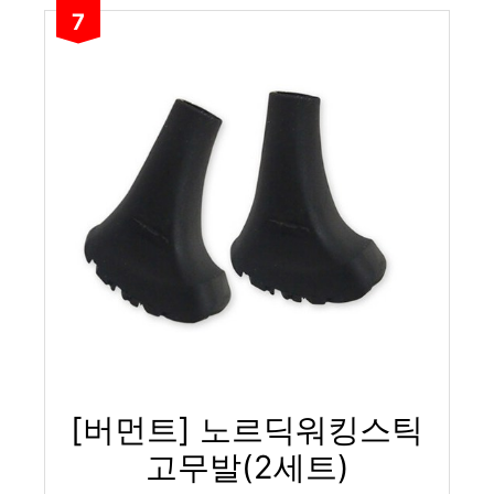
7
[버먼트] 노르딕워킹스틱
고무발(2세트)