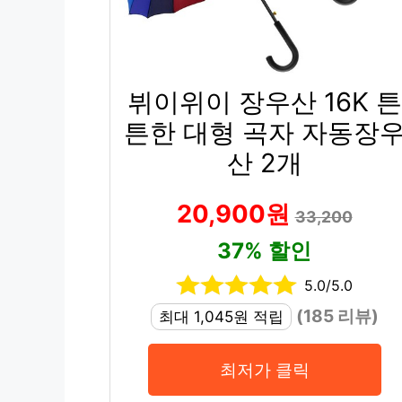
뷔이위이 장우산 16K 튼
튼한 대형 곡자 자동장
산 2개
20,900원
33,200
37% 할인
5.0/5.0
(185 리뷰)
최대 1,045원 적립
최저가 클릭