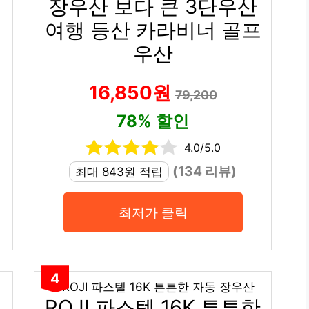
장우산 보다 큰 3단우산
여행 등산 카라비너 골프
우산
16,850원
79,200
78% 할인
4.0/5.0
(134 리뷰)
최대 843원 적립
최저가 클릭
4
ROJI 파스텔 16K 튼튼한