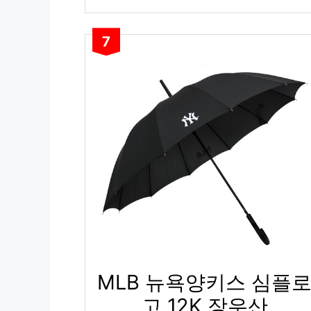
7
MLB 뉴욕양키스 심플
고 12K 장우산