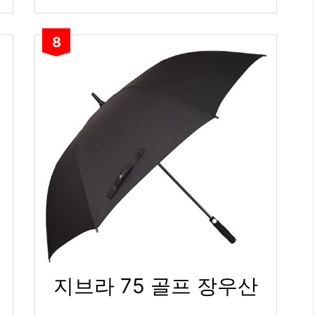
8
로
지브라 75 골프 장우산