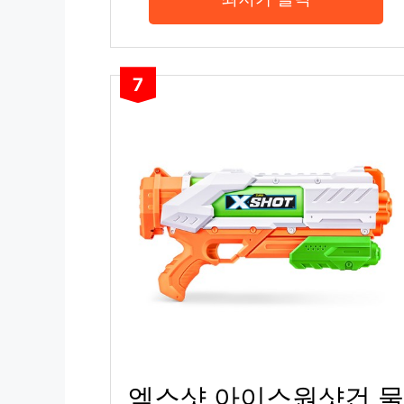
7
엑스샷 아이스원샷건 물