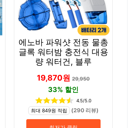
에노바 파워샷 전동 물총
글록 워터밤 충전식 대용
량 워터건, 블루
19,870원
29,950
33% 할인
4.5/5.0
(290 리뷰)
최대 849원 적립
최저가 클릭