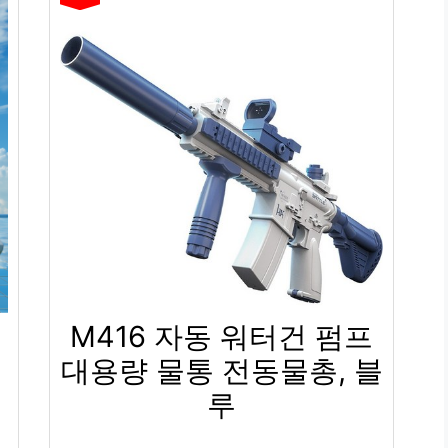
M416 자동 워터건 펌프
대용량 물통 전동물총, 블
루