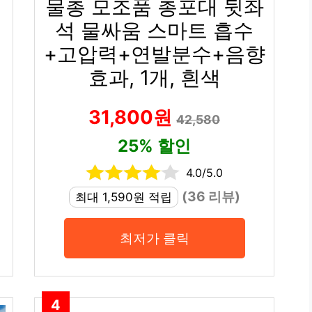
물총 모조품 총포대 뒷좌
석 물싸움 스마트 흡수
+고압력+연발분수+음향
효과, 1개, 흰색
31,800원
42,580
25% 할인
4.0/5.0
(36 리뷰)
최대 1,590원 적립
최저가 클릭
4