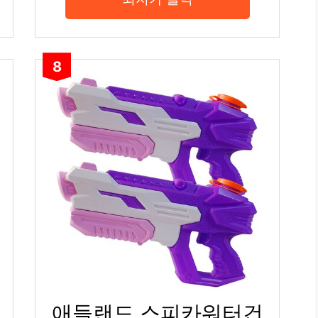
8
애들랜드 스피카워터건