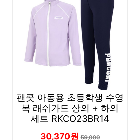
팬콧 아동용 초등학생 수영
복 래쉬가드 상의 + 하의
세트 RKCO23BR14
30,370원
59,000