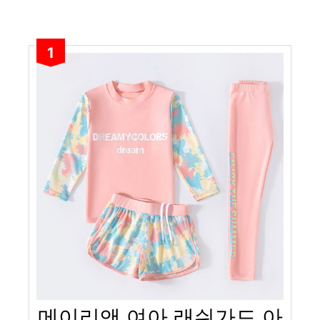
1
메이리앤 여아 래쉬가드 아