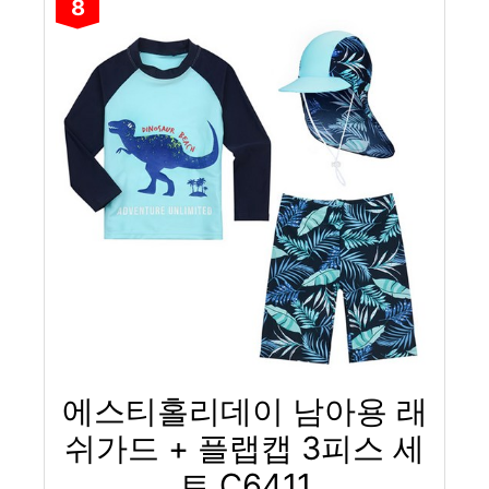
8
에스티홀리데이 남아용 래
쉬가드 + 플랩캡 3피스 세
트 C6411