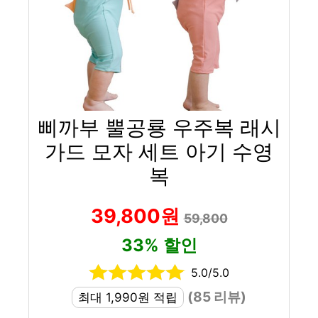
삐까부 뿔공룡 우주복 래시
가드 모자 세트 아기 수영
복
39,800원
59,800
33% 할인
5.0/5.0
(85 리뷰)
최대 1,990원 적립