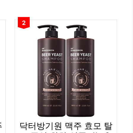
2
푸
닥터방기원 맥주 효모 탈