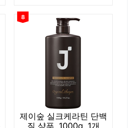
8
제이숲 실크케라틴 단백
p
질 샴푸, 1000g, 1개