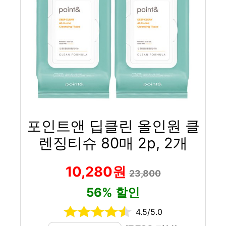
포인트앤 딥클린 올인원 클
렌징티슈 80매 2p, 2개
10,280원
23,800
56% 할인
4.5/5.0