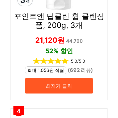
포인트앤 딥클린 휩 클렌징
폼, 200g, 3개
21,120원
44,700
52% 할인
5.0/5.0
(692 리뷰)
최대 1,056원 적립
최저가 클릭
4