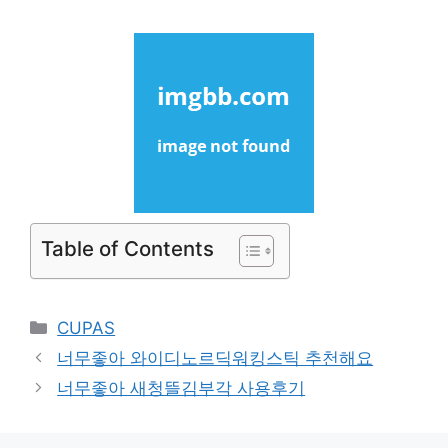
Table of Contents
Categories
CUPAS
너무좋아 와이디노르딕워킹스틱 추천해요
너무좋아 새청뜰김부각 사용후기