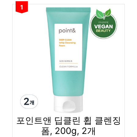
1
포인트앤 딥클린 휩 클렌징
폼, 200g, 2개