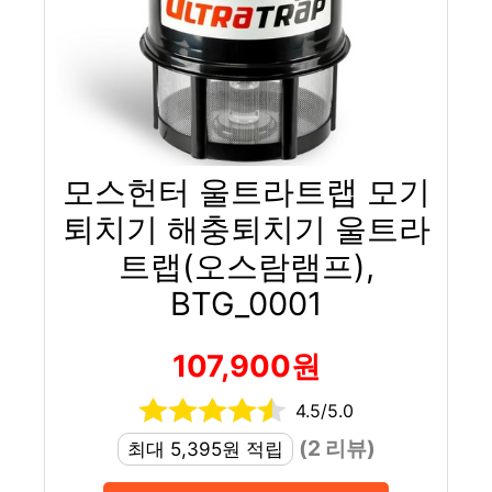
모스헌터 울트라트랩 모기
퇴치기 해충퇴치기 울트라
트랩(오스람램프),
BTG_0001
107,900원
4.5/5.0
(2 리뷰)
최대 5,395원 적립