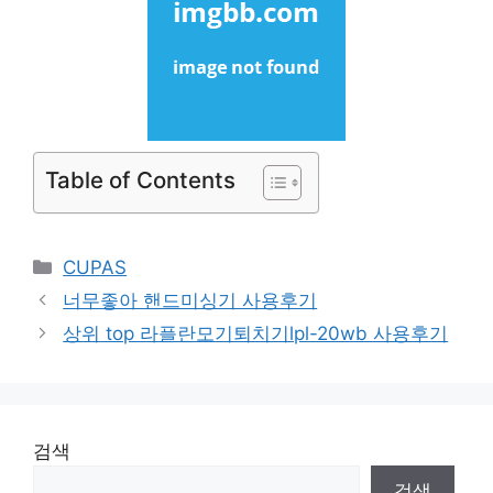
Table of Contents
Categories
CUPAS
너무좋아 핸드미싱기 사용후기
상위 top 라플란모기퇴치기lpl-20wb 사용후기
검색
검색