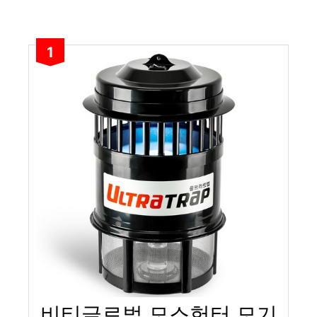
1
비티글로벌 모스헌터 모기