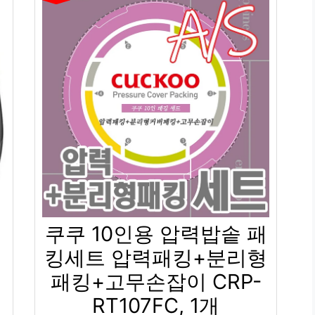
쿠쿠 10인용 압력밥솥 패
킹세트 압력패킹+분리형
패킹+고무손잡이 CRP-
RT107FC, 1개