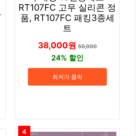
RT107FC 고무 실리콘 정
능
품, RT107FC 패킹3종세
트
비
38,000원
50,000
24% 할인
최저가 클릭
4