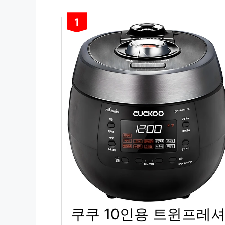
1
쿠쿠 10인용 트윈프레