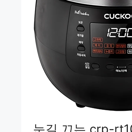
눈길 끄는 crp-rt