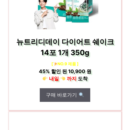
뉴트리디데이 다이어트 쉐이크
14포 1개 350g
[
NO.9 제품 ]
45%
할인 된
10,900 원
내일
까지
도착
구매 바로가기