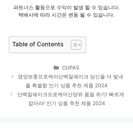
파트너스 활동으로 수익이 발생 할 수 있습니다.
제품 2024
택배사에 따라 시간은 변동 될 수 있습니다.
뉴트리디데이단백질쉐이크14포해피믹스
지금 바로 가져가세요! 인기 상품 추천 제품
2024
Table of Contents
한채원곤약밥
지금이 당신의 시간입니다! 인기 상품 추천
Categories
CUPAS
제품 2024
영양보충프로케어단백질쉐이크 당신을 더 빛내
프롬잇
줄 특별함 인기 상품 추천 제품 2024
마음이 움직이는 디자인 아이템 인기 상품 추
단백질쉐이크프로케어산양유 품절 위기! 빠르게
천 제품 2024
잡아라! 인기 상품 추천 제품 2024