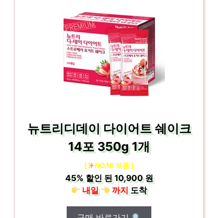
뉴트리디데이 다이어트 쉐이크
14포 350g 1개
[
NO.10 제품 ]
45%
할인 된
10,900 원
내일
까지
도착
구매 바로가기