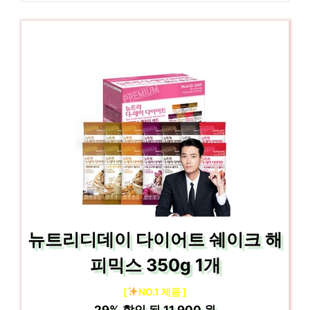
뉴트리디데이 다이어트 쉐이크 해
피믹스 350g 1개
[
NO.1 제품 ]
29%
할인 된
11,900 원