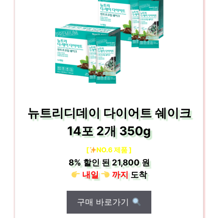
뉴트리디데이 다이어트 쉐이크
14포 2개 350g
[
NO.6 제품 ]
8%
할인 된
21,800 원
내일
까지
도착
구매 바로가기