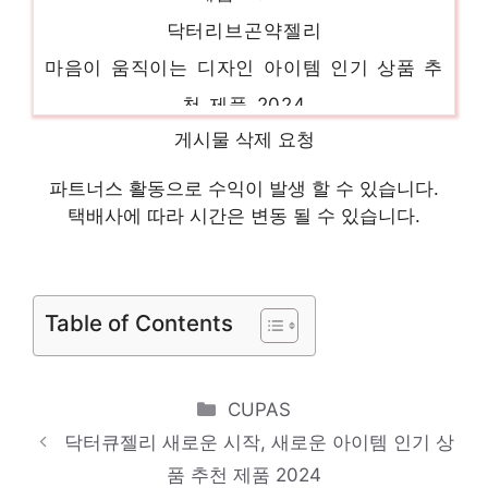
닥터리브곤약젤리
마음이 움직이는 디자인 아이템 인기 상품 추
천 제품 2024
뉴트리디데이아르기닌유유헬스케어120정
게시물 삭제 요청
핫 아이템, 주목해주세요! 인기 상품 추천 제
파트너스 활동으로 수익이 발생 할 수 있습니다.
품 2024
택배사에 따라 시간은 변동 될 수 있습니다.
뉴트리디데이아르기닌유유헬스케어1000mg
절대 놓치지 말아야 할 기회! 인기 상품 추천
제품 2024
Table of Contents
아르기닌추천포뉴아르기닌
일상에 반짝임을 추가하세요 인기 상품 추천
Categories
CUPAS
제품 2024
닥터큐젤리 새로운 시작, 새로운 아이템 인기 상
락토페린심플다이어트
품 추천 제품 2024