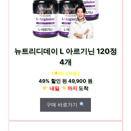
뉴트리디데이 L 아르기닌 120정
4개
[
NO.3 제품 ]
49%
할인 된
49,900 원
내일
까지
도착
구매 바로가기