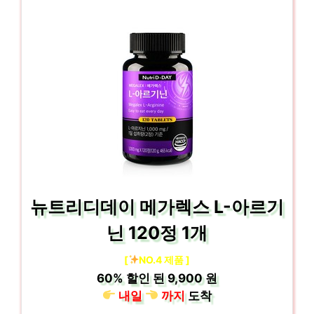
뉴트리디데이 메가렉스 L-아르기
닌 120정 1개
[
NO.4 제품 ]
60%
할인 된
9,900 원
내일
까지
도착