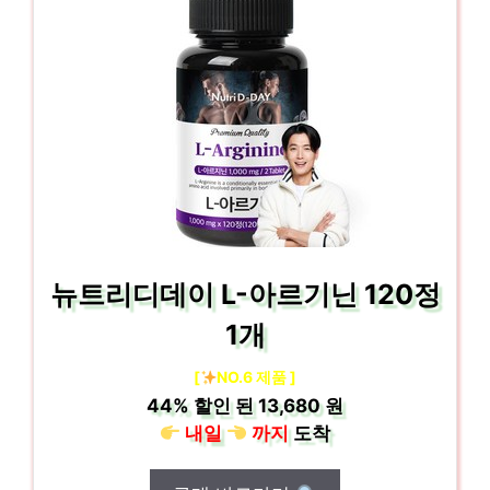
뉴트리디데이 L-아르기닌 120정
1개
[
NO.6 제품 ]
44%
할인 된
13,680 원
내일
까지
도착