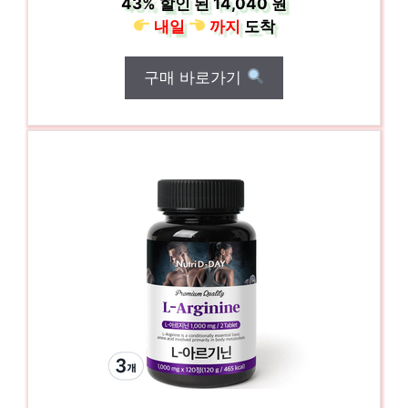
43%
할인 된
14,040 원
내일
까지
도착
구매 바로가기