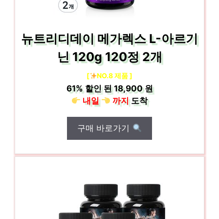
뉴트리디데이 메가렉스 L-아르기
닌 120g 120정 2개
[
NO.8 제품 ]
61%
할인 된
18,900 원
내일
까지
도착
구매 바로가기