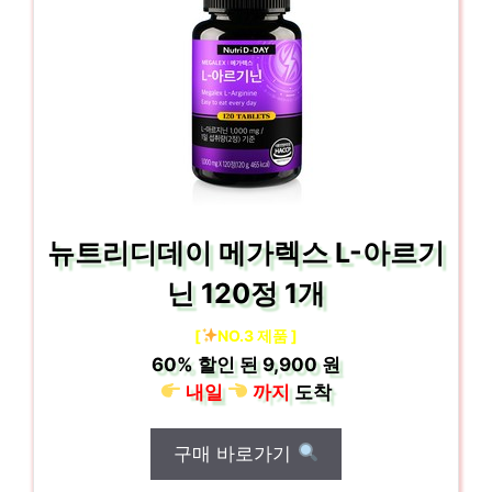
뉴트리디데이 메가렉스 L-아르기
닌 120정 1개
[
NO.3 제품 ]
60%
할인 된
9,900 원
내일
까지
도착
구매 바로가기