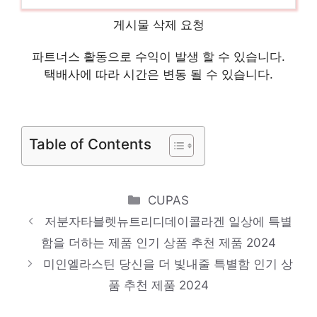
품 2024
게시물 삭제 요청
관절콜라겐3000
눈부신 스타일, 당신을 위해 인기 상품 추천
파트너스 활동으로 수익이 발생 할 수 있습니다.
제품 2024
택배사에 따라 시간은 변동 될 수 있습니다.
뉴트리디데이가르시니아112정
일상에 특별함을 더하는 제품 인기 상품 추천
Table of Contents
제품 2024
있나요쉐이크
당신을 더 빛내줄 특별함 인기 상품 추천 제
Categories
CUPAS
품 2024
저분자타블렛뉴트리디데이콜라겐 일상에 특별
곤약팝콘
함을 더하는 제품 인기 상품 추천 제품 2024
미인엘라스틴 당신을 더 빛내줄 특별함 인기 상
핫 아이템, 주목해주세요! 인기 상품 추천 제
품 추천 제품 2024
품 2024