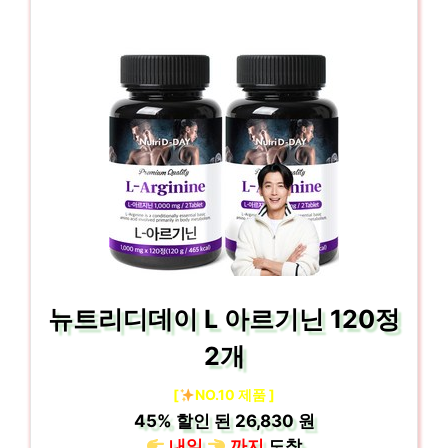
뉴트리디데이 L 아르기닌 120정
2개
[
NO.10 제품 ]
45%
할인 된
26,830 원
내일
까지
도착