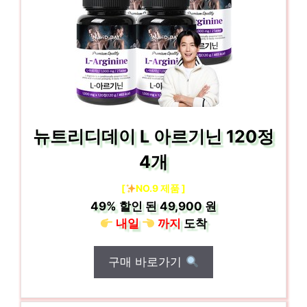
뉴트리디데이 L 아르기닌 120정
4개
[
NO.9 제품 ]
49%
할인 된
49,900 원
내일
까지
도착
구매 바로가기