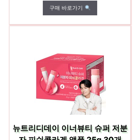
구매 바로가기
뉴트리디데이 이너뷰티 슈퍼 저분
자 피쉬콜라겐 앰플 25g 30개