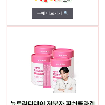
구매 바로가기
뉴트리디데이 저분자 피쉬콜라겐