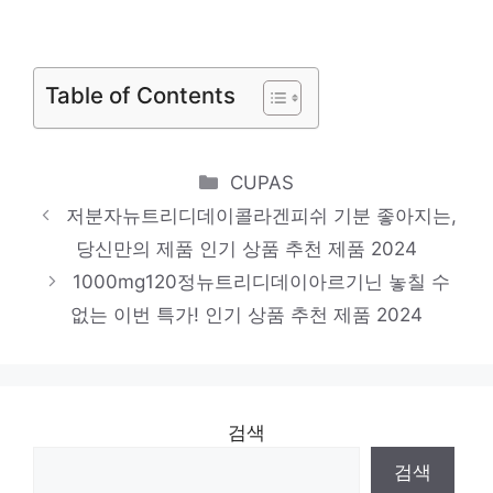
품 2024
마이밀퓨로틴
당신만의 독특한 스타일링 인기 상품 추천 제
Table of Contents
품 2024
뉴트리디데이콜라겐저분자타블렛
Categories
CUPAS
일상에 빛을 더하는 최고의 아이템 인기 상품
저분자뉴트리디데이콜라겐피쉬 기분 좋아지는,
추천 제품 2024
당신만의 제품 인기 상품 추천 제품 2024
1000mg유유헬스케어뉴트리디데이아르기닌
1000mg120정뉴트리디데이아르기닌 놓칠 수
일상에 반짝임을 추가하세요 인기 상품 추천
없는 이번 특가! 인기 상품 추천 제품 2024
제품 2024
검색
검색