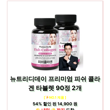
뉴트리디데이 프리미엄 피쉬 콜라
겐 타블렛 90정 2개
[
NO.1 제품 ]
54%
할인 된
14,900 원
내일
까지
도착