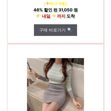
[
NO.2 제품 ]
46%
할인 된
31,050 원
내일
까지
도착
구매 바로가기