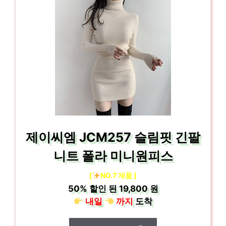
제이씨엠 JCM257 슬림핏 긴팔
니트 폴라 미니원피스
[
NO.7 제품 ]
50%
할인 된
19,800 원
내일
까지
도착