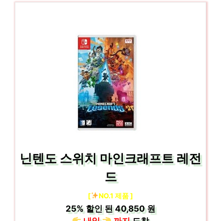
닌텐도 스위치 마인크래프트 레전
드
[
NO.1 제품 ]
25%
할인 된
40,850 원
내일
까지
도착