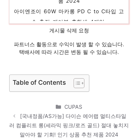
아이엔조이 60W 마카롱 PD C to C타입 고
속 충전 케이블 혼합색 4개입,
당신을 더 빛내줄 특별함 인기 상품 추천 제
게시물 삭제 요청
품 2024
파트너스 활동으로 수익이 발생 할 수 있습니다.
BLDC 모터 신형 시코 폴딩팬 접이형 254D
택배사에 따라 시간은 변동 될 수 있습니다.
24년 신형, 카키베이키
새로운 시작, 새로운 아이템 인기 상품 추천
제품 2024
Table of Contents
슈어 이어폰 전문가 모니터용 이어폰,
SE215, 클리어(CL)
Categories
CUPAS
당신을 위한 세상에 하나뿐인 상품 인기 상품
[국내정품/AS가능] 다이슨 에어랩 멀티스타일
추천 제품 2024
러 컴플리트 롱(세라믹 핑크/로즈 골드) 절대 놓치지
신지모루 에어클로 휴대폰 케이스
말아야 할 기회! 인기 상품 추천 제품 2024