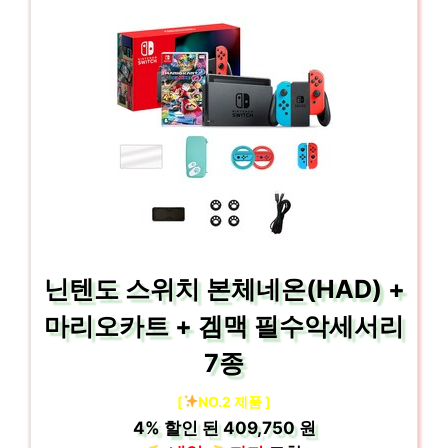
닌텐도 스위치 본체네온(HAD) +
마리오카트 + 겜맥 필수악세서리
7종
[
NO.2 제품 ]
4%
할인 된
409,750 원