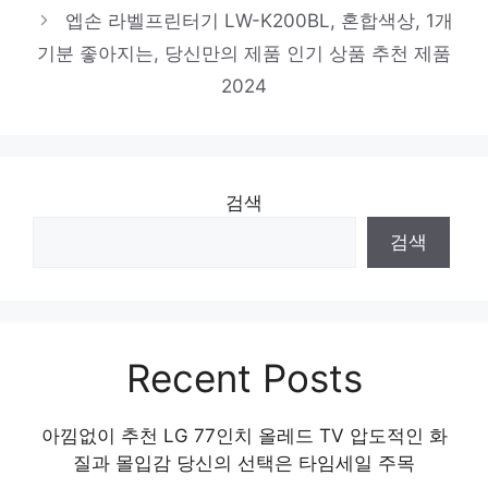
엡손 라벨프린터기 LW-K200BL, 혼합색상, 1개
화려한 스타일, 지금 경험하세요! 인기 상품
기분 좋아지는, 당신만의 제품 인기 상품 추천 제품
추천 제품 2024
Apple 에어팟 2세대 유선 충전 모델,
2024
MV7N2KH/A
절대 후회하지 않을 최고의 선택 인기 상품
추천 제품 2024
검색
검색
Recent Posts
아낌없이 추천 LG 77인치 올레드 TV 압도적인 화
질과 몰입감 당신의 선택은 타임세일 주목