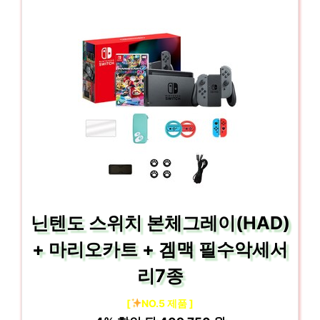
닌텐도 스위치 본체그레이(HAD)
+ 마리오카트 + 겜맥 필수악세서
리7종
[
NO.5 제품 ]