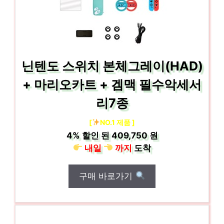
닌텐도 스위치 본체그레이(HAD)
+ 마리오카트 + 겜맥 필수악세서
리7종
[
NO.1 제품 ]
4%
할인 된
409,750 원
내일
까지
도착
구매 바로가기