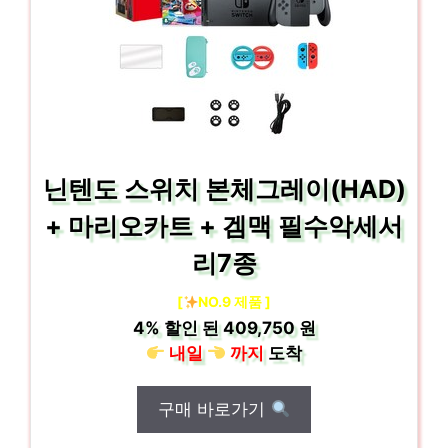
닌텐도 스위치 본체그레이(HAD)
+ 마리오카트 + 겜맥 필수악세서
리7종
[
NO.9 제품 ]
4%
할인 된
409,750 원
내일
까지
도착
구매 바로가기