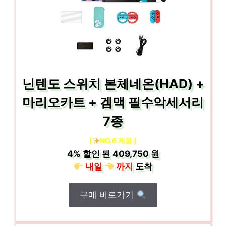
닌텐도 스위치 본체네온(HAD) +
마리오카트 + 겜맥 필수악세서리
7종
[
NO.6 제품 ]
4%
할인 된
409,750 원
내일
까지
도착
구매 바로가기