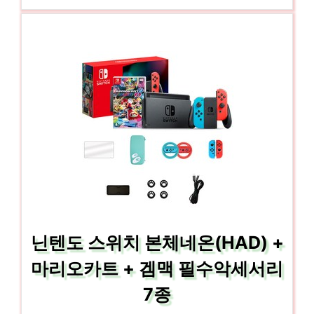
닌텐도 스위치 본체네온(HAD) +
마리오카트 + 겜맥 필수악세서리
7종