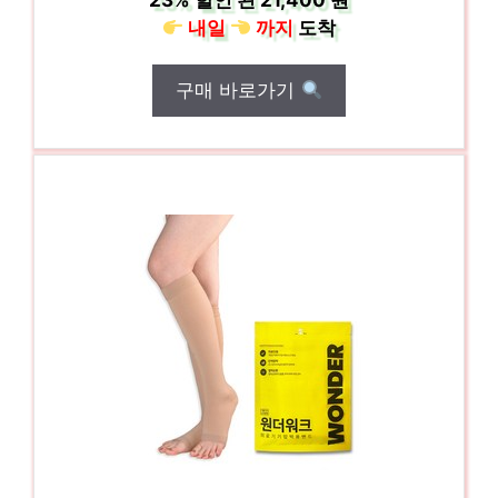
23%
할인 된
21,400 원
내일
까지
도착
구매 바로가기