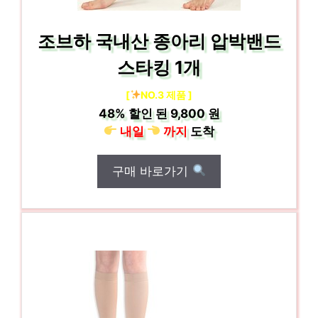
조브하 국내산 종아리 압박밴드
스타킹 1개
[
NO.3 제품 ]
48%
할인 된
9,800 원
내일
까지
도착
구매 바로가기