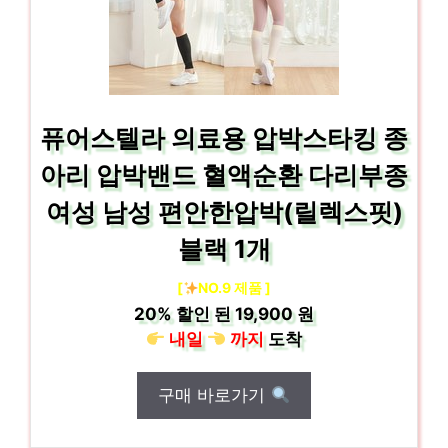
퓨어스텔라 의료용 압박스타킹 종
아리 압박밴드 혈액순환 다리부종
여성 남성 편안한압박(릴렉스핏)
블랙 1개
[
NO.9 제품 ]
20%
할인 된
19,900 원
내일
까지
도착
구매 바로가기