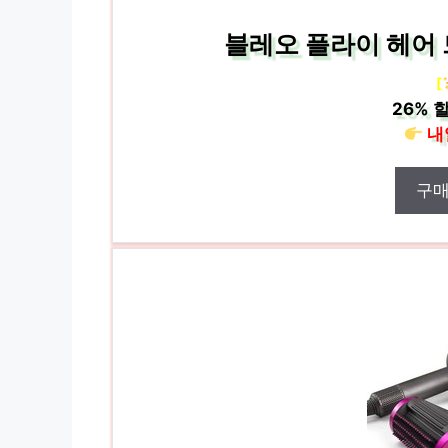
블레오 플라이 헤어 
[
26%
할
내
구