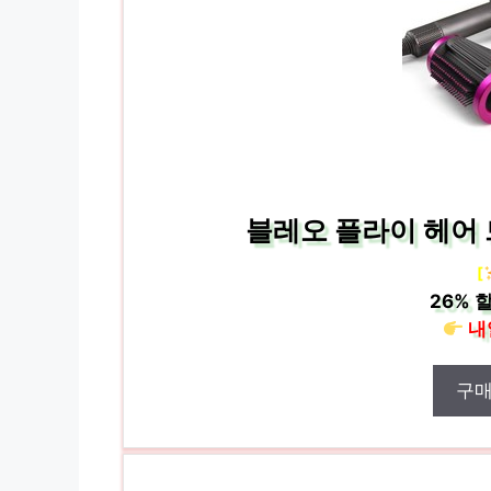
블레오 플라이 헤어 
[
26%
할
내
구