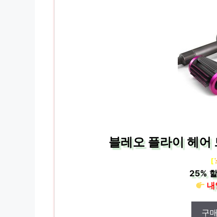
블레오 플라이 헤어 
[
25%
할
내
구