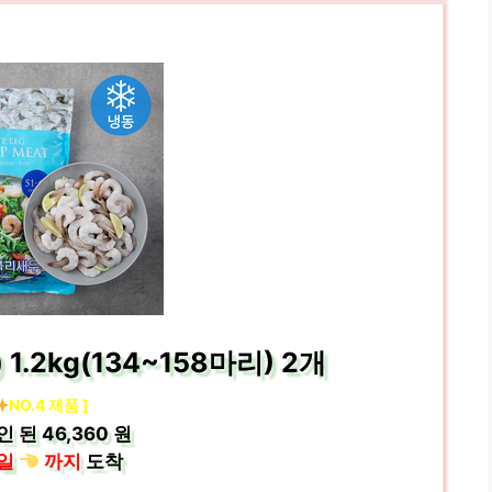
1.2kg(134~158마리) 2개
NO.4 제품 ]
인 된
46,360 원
일
까지
도착