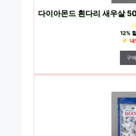
다이아몬드 흰다리 새우살 50~5
[
12%
할
내
구