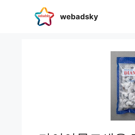
webadsky