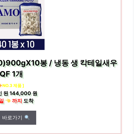
)900gX10봉 / 냉동 생 칵테일새우
IQF 1개
NO.3 제품 ]
인 된
144,000 원
일
까지
도착
매 바로가기