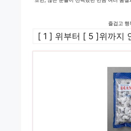
즐겁고 행
[ 1 ] 위부터 [ 5 ]