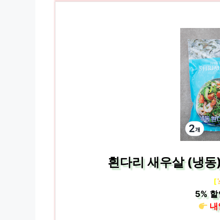
흰다리 새우살 (냉동) 
[
5%
할
내