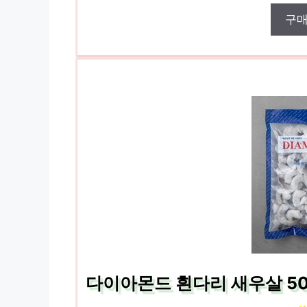
구
다이아몬드 흰다리 새우살 50~5