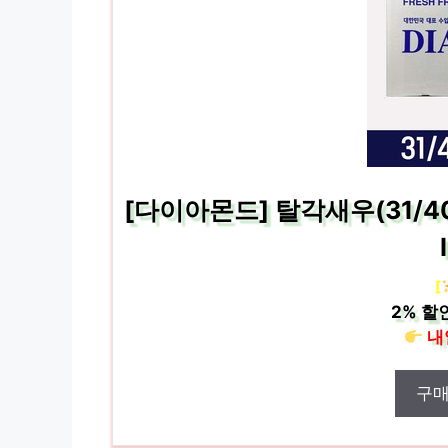
[다이아몬드] 탈각새우(31/40
[
2%
할
내
구