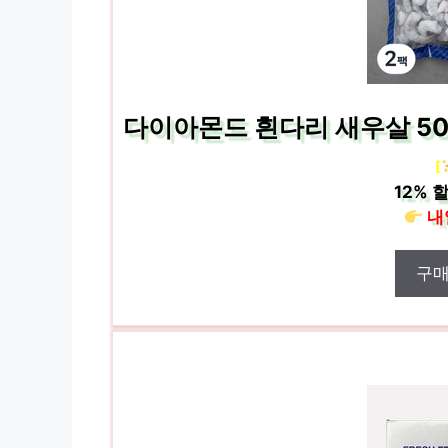
다이아몬드 흰다리 새우살 50~5
[
12%
할
내
구