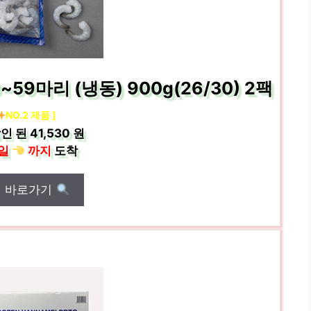
9마리 (냉동) 900g(26/30) 2팩
NO.2 제품 ]
인 된
41,530 원
일
까지
도착
매 바로가기