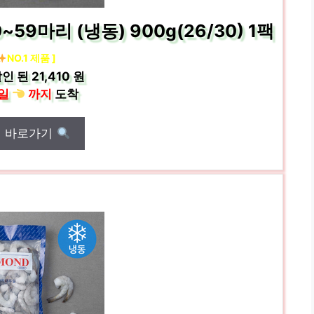
9마리 (냉동) 900g(26/30) 1팩
NO.1 제품 ]
인 된
21,410 원
일
까지
도착
매 바로가기