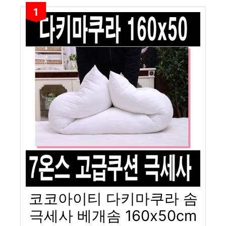
1
코코아이티 다키마쿠라 솜
극세사 베개솜 160x50cm