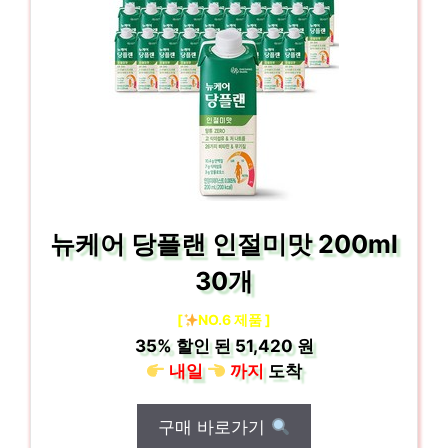
뉴케어 당플랜 인절미맛 200ml
30개
[
NO.6 제품 ]
35%
할인 된
51,420 원
내일
까지
도착
구매 바로가기