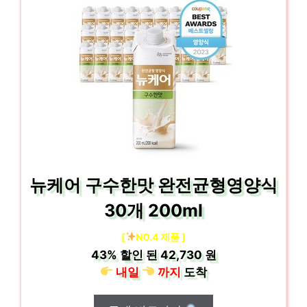
뉴케어 구수한맛 완전균형영양식
30개 200ml
[
NO.4 제품 ]
43%
할인 된
42,730 원
내일
까지
도착