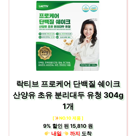
락티브 프로케어 단백질 쉐이크
산양유 초유 분리대두 유청 304g
1개
[
NO.10 제품 ]
9%
할인 된
15,810 원
내일
까지
도착