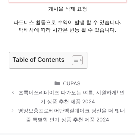
한채원곤약밥
게시물 삭제 요청
지금이 당신의 시간입니다! 인기 상품 추천
파트너스 활동으로 수익이 발생 할 수 있습니다.
제품 2024
택배사에 따라 시간은 변동 될 수 있습니다.
프롬잇
마음이 움직이는 디자인 아이템 인기 상품 추
천 제품 2024
Table of Contents
단백질파우더프로케어단백질쉐이크
진정한 퀄리티를 느껴보세요! 인기 상품 추천
Categories
CUPAS
제품 2024
초록이쓰리데이즈 다가오는 여름, 시원하게! 인
120정유유헬스케어뉴트리디데이아르기닌
기 상품 추천 제품 2024
품절 위기! 빠르게 잡아라! 인기 상품 추천 제
영양보충프로케어단백질쉐이크 당신을 더 빛내
품 2024
줄 특별함 인기 상품 추천 제품 2024