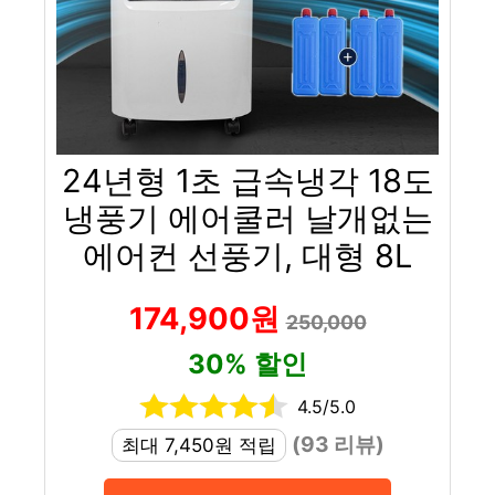
24년형 1초 급속냉각 18도
냉풍기 에어쿨러 날개없는
에어컨 선풍기, 대형 8L
174,900원
250,000
30% 할인
4.5/5.0
(93 리뷰)
최대 7,450원 적립