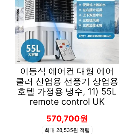
이동식 에어컨 대형 에어
쿨러 산업용 선풍기 상업용
호텔 가정용 냉수, 11) 55L
remote control UK
570,700원
최대 28,535원 적립