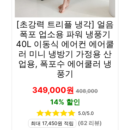
[초강력 트리플 냉각] 얼음
폭포 업소용 파워 냉풍기
40L 이동식 에어컨 에어쿨
러 미니 냉방기 가정용 산
업용, 폭포수 에어쿨러 냉
풍기
349,000원
408,000
14% 할인
5.0/5.0
(62 리뷰)
최대 17,450원 적립