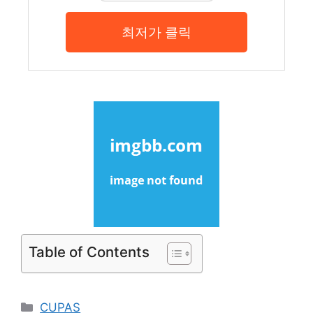
최저가 클릭
Table of Contents
Categories
CUPAS