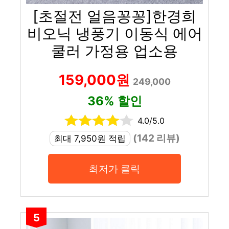
[초절전 얼음꽁꽁]한경희
비오닉 냉풍기 이동식 에어
쿨러 가정용 업소용
159,000원
249,000
36% 할인
4.0/5.0
(142 리뷰)
최대 7,950원 적립
최저가 클릭
5