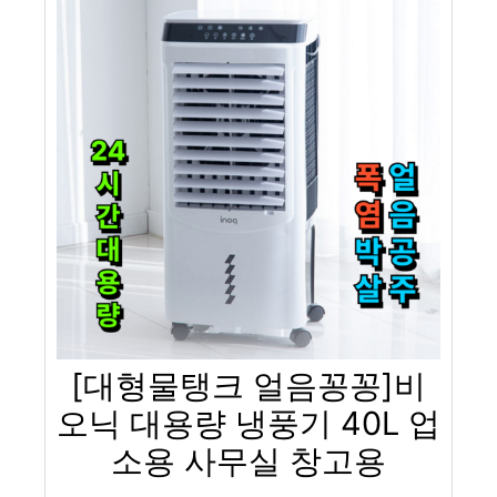
[대형물탱크 얼음꽁꽁]비
오닉 대용량 냉풍기 40L 업
소용 사무실 창고용