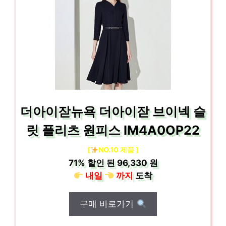
더아이잗뉴욕 더아이잗 브이넥 슬
릿 플리츠 원피스 IM4A0OP22
[
NO.10 제품 ]
71%
할인 된
96,330 원
내일
까지
도착
구매 바로가기