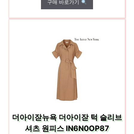
구매 바로가기
더아이잗뉴욕 더아이잗 턱 슬리브
셔츠 원피스 IN6N0OP87