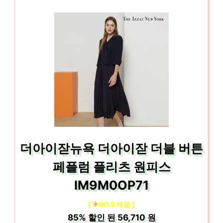
더아이잗뉴욕 더아이잗 더블 버튼
페플럼 플리츠 원피스
IM9M0OP71
[
NO.5 제품 ]
85%
할인 된
56,710 원