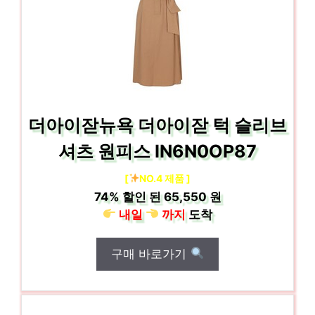
더아이잗뉴욕 더아이잗 턱 슬리브
셔츠 원피스 IN6N0OP87
[
NO.4 제품 ]
74%
할인 된
65,550 원
내일
까지
도착
구매 바로가기