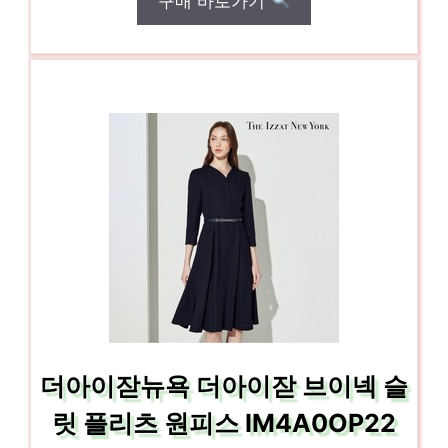
구매 바로가기
더아이잗뉴욕 더아이잗 브이넥 슬
릿 플리츠 원피스 IM4A0OP22