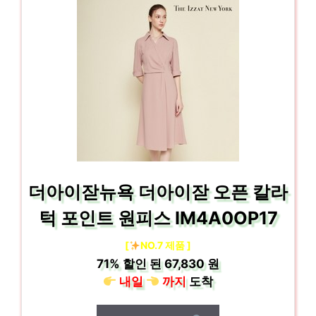
더아이잗뉴욕 더아이잗 오픈 칼라
턱 포인트 원피스 IM4A0OP17
[
NO.7 제품 ]
71%
할인 된
67,830 원
내일
까지
도착