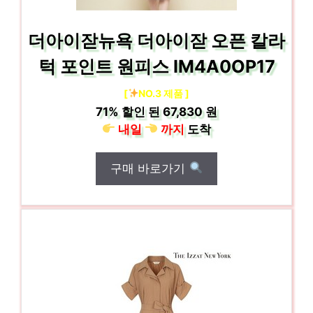
더아이잗뉴욕 더아이잗 오픈 칼라
턱 포인트 원피스 IM4A0OP17
[
NO.3 제품 ]
71%
할인 된
67,830 원
내일
까지
도착
구매 바로가기