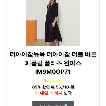
더아이잗뉴욕 더아이잗 더블 버튼
페플럼 플리츠 원피스
IM9M0OP71
[
NO.1 제품 ]
85%
할인 된
56,710 원
내일
까지
도착