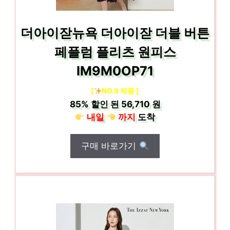
더아이잗뉴욕 더아이잗 더블 버튼
페플럼 플리츠 원피스
IM9M0OP71
[
NO.9 제품 ]
85%
할인 된
56,710 원
내일
까지
도착
구매 바로가기