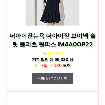
더아이잗뉴욕 더아이잗 브이넥 슬
릿 플리츠 원피스 IM4A0OP22
[
NO.6 제품 ]
71%
할인 된
96,330 원
내일
까지
도착
구매 바로가기