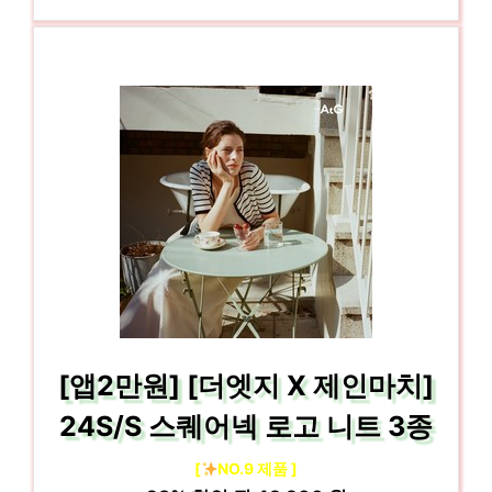
[앱2만원] [더엣지 X 제인마치]
24S/S 스퀘어넥 로고 니트 3종
[
NO.9 제품 ]