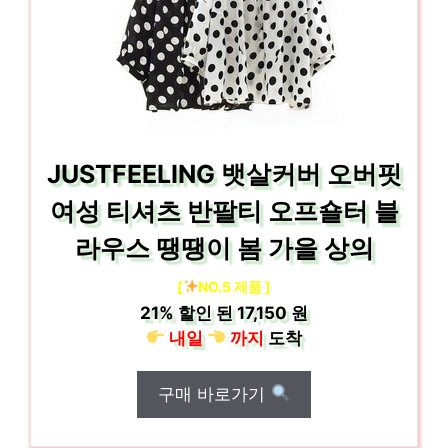
JUSTFEELING 뱃살커버 오버핏
여성 티셔츠 반팔티 오프숄터 블
라우스 땡땡이 봄 가을 상의
[
NO.5 제품 ]
21%
할인 된
17,150 원
내일
까지
도착
구매 바로가기