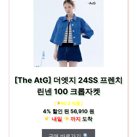
[The AtG] 더엣지 24SS 프렌치
린넨 100 크롭자켓
[
NO.2 제품 ]
4%
할인 된
56,910 원
내일
까지
도착
구매 바로가기