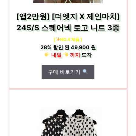
[앱2만원] [더엣지 X 제인마치]
24S/S 스퀘어넥 로고 니트 3종
[
NO.4 제품 ]
28%
할인 된
49,900 원
내일
까지
도착
구매 바로가기