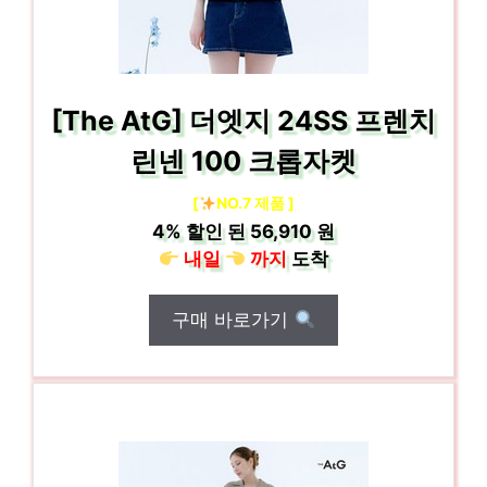
[The AtG] 더엣지 24SS 프렌치
린넨 100 크롭자켓
[
NO.7 제품 ]
4%
할인 된
56,910 원
내일
까지
도착
구매 바로가기